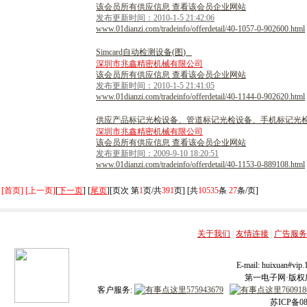
该会员所有供应信息 查看该会员企业网站
发布更新时间：2010-1-5 21:42:06
www.01dianzi.com/tradeinfo/offerdetail/40-1057-0-902600.html
S
i
m
c
a
r
d
自
动
检
测
设
备
(
图
)
深圳市兆鑫精密机械有限公司
该会员所有供应信息 查看该会员企业网站
发布更新时间：2010-1-5 21:41:05
www.01dianzi.com/tradeinfo/offerdetail/40-1144-0-902620.html
供
应
产
品
标
记
光
检
设
备
、
管
道
标
记
光
检
设
备
、
手
机
标
记
光
深圳市兆鑫精密机械有限公司
该会员所有供应信息 查看该会员企业网站
发布更新时间：2009-9-10 18:20:51
www.01dianzi.com/tradeinfo/offerdetail/40-1153-0-889108.html
[首页] [上一页]
[
下一页
] [
尾页
][页次 第
1
页/共
391
页] [共
10535
条
27
条/页]
关于我们
|
友情连接
|
广告服务
E-mail: huixuan#v
第一电子网·版权所有
客户服务:
苏ICP备08