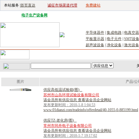
本站服务 |
首页直达
诚征市场渠道代理
免费建站
电子生产设备网
|
汽车电子电器网
|
电子工具网
|
电子仪器仪表网
|
工控自
半导体器件
|
集成电路
|
电真空器
平板显示器
|
电子元件
|
SMT设
超声波设备
|
净化设备
|
激光设备
首页
｜
供应
｜
求购
｜
公司库
｜
产品库
｜
新闻
｜
访谈
｜
技
关
图片
产品/公
供
应
高
低
温
试
验
箱
(
图
)
苏州市山岛环境试验设备有限公司
该会员所有供应信息 查看该会员企业网站
发布更新时间：2010-1-8 1:04:53
www.01dianzi.com/tradeinfo/offerdetail/40-1055-0-885199.html
供
应
T
Z
-
老
化
房
(
图
)
常州市同舟电子设备有限公司
该会员所有供应信息 查看该会员企业网站
发布更新时间：2010-1-7 19:17:02