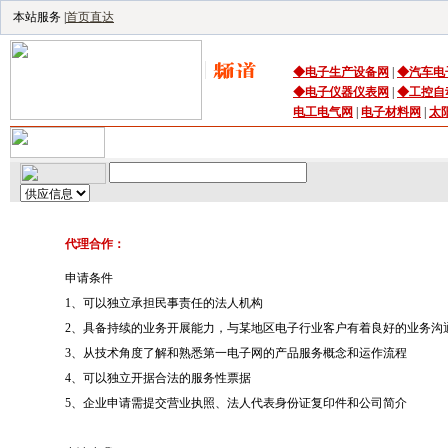
本站服务 |
首页直达
◆
电子生产设备
网
|
◆
汽车电
◆
电子仪器仪表网
|
◆
工控自
电工电气网
|
电子材料网
|
太
首页
｜
供应
｜
求购
｜
公司库
｜
产品库
｜
资讯
｜
技术频
代理合作：
申请条件
1、可以独立承担民事责任的法人机构
2、具备持续的业务开展能力，与某地区电子行业客户有着良好的业务沟
3、从技术角度了解和熟悉第一电子网的产品服务概念和运作流程
4、可以独立开据合法的服务性票据
5、企业申请需提交营业执照、法人代表身份证复印件和公司简介