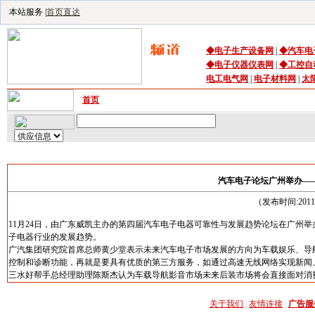
本站服务 |
首页直达
◆
电子生产设备
网
|
◆
汽车电
◆
电子仪器仪表网
|
◆
工控自
电工电气网
|
电子材料网
|
太
首页
｜
供应
｜
求购
｜
公司库
｜
产品库
｜
资讯
｜
技术频
汽车电子论坛广州举办—
（发布时间:201
11月24日，由广东威凯主办的第四届汽车电子电器可靠性与发展趋势论坛在广州
子电器行业的发展趋势。
广汽集团研究院首席总师黄少堂表示未来汽车电子市场发展的方向为车载娱乐、导
控制和诊断功能，再就是要具有优质的第三方服务，如通过高速无线网络实现新闻
三水好帮手总经理助理陈斯杰认为车载导航影音市场未来后装市场将会直接面对消费
关于我们
|
友情连接
|
广告服