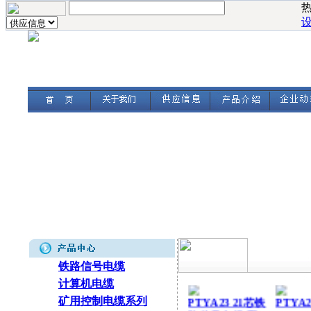
行车控制电缆-带
屏蔽控制
钢丝绳的PVC行
ZR-KV
车控制电缆(图)
音频电缆-HYA
铁路信号
HYV HPVV
HJVV(图)
通信拉力电源复
质优价
合电缆 HYAC
MKVV
RVVP HYA32
HYY32 HYYC
(图)
铁路信号电缆
计算机电缆
PTYA23 21芯铁
PTYA
矿用控制电缆系列
路信号电缆(图)