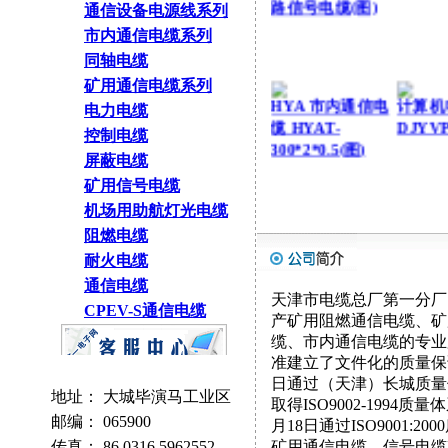
通信设备电源线系列
市内通信电缆系列
同轴电缆
矿用通信电缆系列
HYA 市内通信电
计算机
电力电缆
缆 HYAT-
DJYVP
300*2*0.5(图)
控制电缆
屏蔽电缆
矿用信号电缆
机场用助航灯光电缆
阻燃电缆
耐火电缆
通信电缆
天津市电缆总厂第一分厂，
CPEV-S通信电缆
产矿用阻燃通信电缆、矿
缆、市内通信电缆的专业厂
准建立了文件化的质量保证
日通过（天津）长城质量
地址：
大城毕演马工业区
取得ISO9002-1994质
邮编：
065900
月18日通过ISO9001:
传真：
86 0316 5962552
矿用通信电缆、信号电缆M