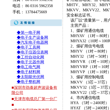
MHTV、MHY32、MH
电话：
86 0316 5962358
MKVV、MKVV22、M
手机：
13784475669
安全标志证书。
该厂以“质量第一，用户
主营产品：
1、煤矿用通信电缆
◆第一电子网
MHYAV （1对～80对
◆电子生产设备网
MHYA32（10对～100
◆汽车电子电器网
2、煤矿用信号电缆
◆电子工具网
MHYV （1对～80对）
◆电子仪器仪表网
MHY32 （5对～50对
◆工控自动化网
MHYVR （1对～10对
◆电子元器件网
MHYVRP（1对～10对
◆电工电气网
◆电子材料网
MHYVP （1对～10对
◆太阳能光伏网
3、煤矿用控制电缆
◆电子整机网
MKVV （3芯～37芯）
MKVV32（3芯～37芯
■
深圳市劲泰超声波设备有
MKVV22（3芯～37芯
限公司
4、市内通信电缆
■
天津市电缆总厂第一分厂
HYA （5对～2400对）
■
HYAT （5对～2400对