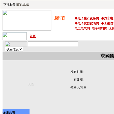
本站服务 |
首页直达
◆
电子生产设备
网
|
◆
汽车电
◆
电子仪器仪表网
|
◆
工控自
电工电气网
|
电子材料网
|
太
首页
｜
供应
｜
求购
｜
公司库
｜
产品库
｜
资讯
｜
技术频
求购德
发布时间:
有效期:
无图
价格说明:
0
详细说明