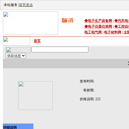
本站服务 |
首页直达
◆
电子生产设备
网
|
◆
汽车电
◆
电子仪器仪表网
|
◆
工控自
电工电气网
|
电子材料网
|
太
首页
｜
供应
｜
求购
｜
公司库
｜
产品库
｜
资讯
｜
技术频
发布时间:
有效期:
价格说明:
222
详细说明