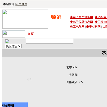
本站服务 |
首页直达
◆
电子生产设备
网
|
◆
汽车电
◆
电子仪器仪表网
|
◆
工控自
电工电气网
|
电子材料网
|
太
首页
｜
供应
｜
求购
｜
公司库
｜
产品库
｜
资讯
｜
技术频
求
发布时间:
有效期:
无图
价格说明:
222
详细说明