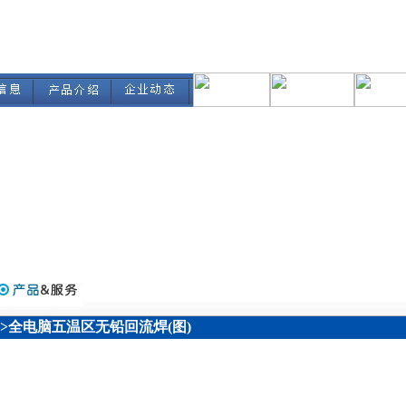
>>全电脑五温区无铅回流焊(图)