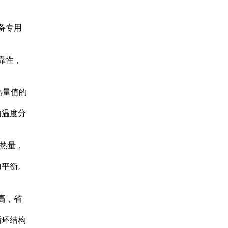
备专用
靠性，
热量值的
内温度分
发热量，
加平衡。
高，省
循环结构