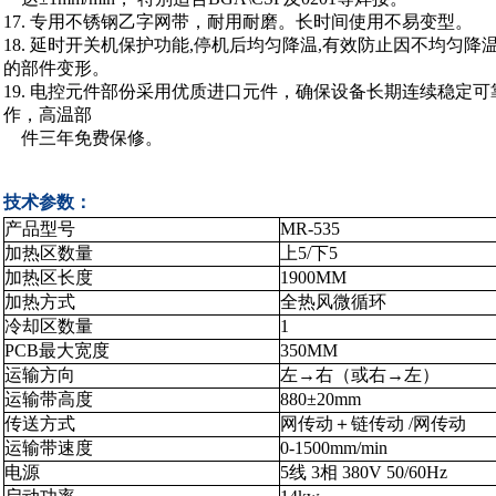
17. 专用不锈钢乙字网带，耐用耐磨。长时间使用不易变型。
18. 延时开关机保护功能,停机后均匀降温,有效防止因不均匀降
的部件变形。
19. 电控元件部份采用优质进口元件，确保设备长期连续稳定可
作，高温部
件三年免费保修。
技术参数：
产品型号
MR-535
加热区数量
上5/下5
加热区长度
1900MM
加热方式
全热风微循环
冷却区数量
1
PCB最大宽度
350MM
运输方向
左→右（或右→左）
运输带高度
880±20mm
传送方式
网传动＋链传动 /网传动
运输带速度
0-1500mm/min
电源
5线 3相 380V 50/60Hz