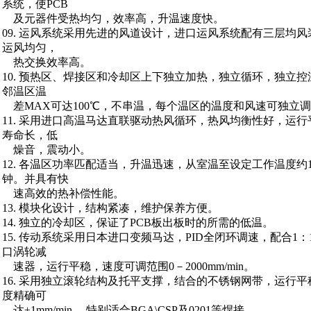
系统，使PCB
及元器件受热均匀，效率高，升温速度快。
09. 运风系统采用先进的风道设计，进口运风系统配有三层均风
运风均匀，
热交换效率高。
10. 预热区、焊接区和冷却区上下独立加热，独立循环，独立控
邻温区温
差MAX可达100℃，不串温，每个温区的温度和风速可独立
11. 采用进口高温马达直联驱动热风循环，热风均衡性好，运行
寿命长，低
燥音，震动小。
12. 各温区功率匹配适当，升温迅速，从室温至设定工作温度约1
钟。并具有快
速高效的热补偿性能。
13. 模块化设计，结构紧凑，维护保养方便。
14. 独立的冷却区，保证了PCB板出板时的所需的低温。
15. 传动系统采用日本进口变频马达，PID全闭环调速，配合1：1
口涡轮减
速器，运行平稳，速度可调范围0－2000mm/min。
16. 采用独立滚轮结构及托平支撑，结合的不锈钢网带，运行平
度精确可
达±1mm/min， 特别适合BGA\CSP及0201等焊接。