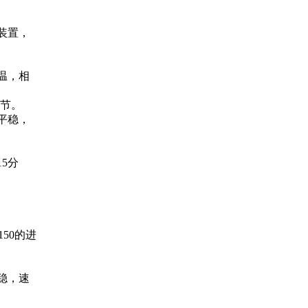
装置，
温，相
调节。
平稳，
5分
50的进
稳，速