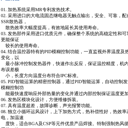
01. 加热系统采用MR专利发热技术。
02. 采用进口的大电流固态继电器无触点输出，安全、可靠，配
SSR散热器，
散热效率大幅度提高，有效地延长其使用寿命。
03. 发热部件采用进口优质元件，确保整个系统的高稳定性和可
更能保证
较长的使用寿命。
04. 结合温控器特有的PID模糊控制功能，一直监视外界温度及
变化，以
最小脉冲控制发热器件，快速作出反应，保证温控精度，机
布误差极
小，长度方向温度分布符合IPC标准。
05. PID智能运算的精密控制器，通过PID智能运算，自动控制
模糊控制功
能最快速度响应外部热量的变化并通过内部控制保证温度更
06. 发热区模块化设计，方便维修拆装。
07. 具有温度超差，故障诊断，声光报警功能。
08. 独立小循环运风设计，上下加热方式，热补偿性好，热效率
电，加温速
度快，适合BGA及CSP等元件优质产品焊接。特制强制热风