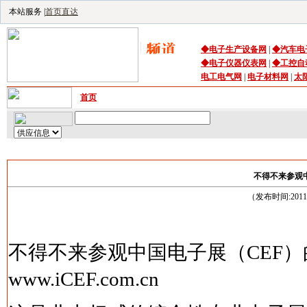
本站服务 |
首页直达
◆
电子生产设备
网
|
◆
汽车电
◆
电子仪器仪表网
|
◆
工控自
电工电气网
|
电子材料网
|
太
首页
｜
供应
｜
求购
｜
公司库
｜
产品库
｜
资讯
｜
技术频
不得不来参观
（发布时间:201
不得不来参观中国电子展（CEF
www.iCEF.com.cn