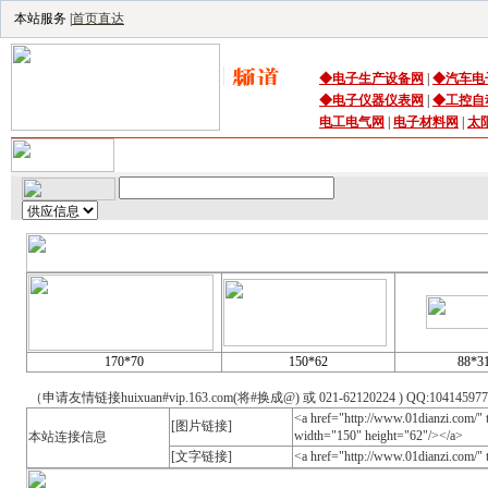
本站服务 |
首页直达
◆
电子生产设备
网
|
◆
汽车电
◆
电子仪器仪表网
|
◆
工控自
电工电气网
|
电子材料网
|
太
首页
｜
供应
｜
求购
｜
公司库
｜
产品库
｜
资讯
｜
技术频
170*70
150*62
88*3
（申请友情链接huixuan#vip.163.com(将#换成@) 或 021-62120224 ) QQ:10414597
<a href="http://www.01dianzi.com/
[图片链接]
width="150" height="62"/></a>
本站连接信息
[文字链接]
<a href="http://www.01dianzi.co