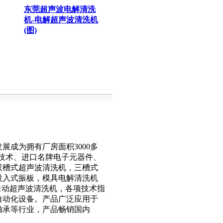
东莞超声波电解清洗
机-电解超声波清洗机
(图)
清洗机
|固戍超声波清洗机|劲
洗
泰超声波(图)
剂超声
展成为拥有厂房面积3000多
机设备
进技术、进口名牌电子元器件、
波清洗机
双槽式超声波清洗机，三槽式
投入式振板，模具电解清洗机
自动超声波清洗机，各项技术指
黄江超声波清洗机/|黄
自动化设备。产品广泛应用于
江超声波清洗设备(图)
轴承等行业，产品畅销国内