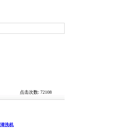
机|高要
超声波三
水箱超声波清洗机/超声
波清洗器(图)
)
超声波环保型清洗机
(图)
点击次数:
72108
 清洗机