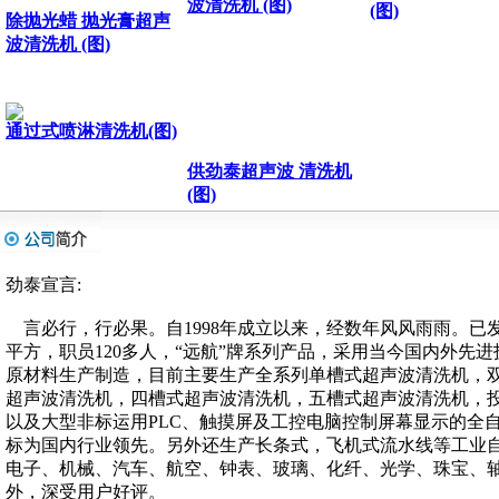
除抛光蜡 抛光膏超声
波清洗机 (图)
通过式喷淋清洗机(图)
供劲泰超声波 清洗机
(图)
供电解式超声波
（新一代金型清
剂）、环保清洗
波清洗机(图)
劲泰宣言:
言必行，行必果。自1998年成立以来，经数年风风雨雨。已发
黄田超声波清洗
平方，职员120多人，“远航”牌系列产品，采用当今国内外先
厂|劲泰牌超声
原材料生产制造，目前主要生产全系列单槽式超声波清洗机，
(图)
超声波清洗机，四槽式超声波清洗机，五槽式超声波清洗机，
九围超声波清洗机厂|九
以及大型非标运用PLC、触摸屏及工控电脑控制屏幕显示的全
/%麻布超声波清洗机|
围超声波清洗设备|劲泰
标为国内行业领先。另外还生产长条式，飞机式流水线等工业
劲泰超声波(图)
超声波(图)
电子、机械、汽车、航空、钟表、玻璃、化纤、光学、珠宝、
外，深受用户好评。