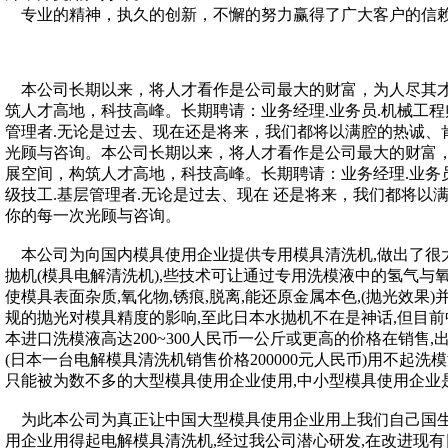
专业的精神，执久的创新，不懈的努力赢得了广大客户的信
本公司长期以来，将人才看作是公司最大的财富，为人尽其
筑人才高地，科技高峰。长期聘请：业务经理.业务员.机械工程师
管理者.无论是过去、现在还是将来，我们都将以满腔的热诚、
光顾与咨询。本公司长期以来，将人才看作是公司最大的财富
展空间，构筑人才高地，科技高峰。长期聘请：业务经理.业务员
级技工.基层管理者.无论是过去、现在 还是将来，我们都将以
你的每一次光顾与咨询。
本公司为向国内模具使用企业提供专用模具清洗机,做出了很大
抛机(模具电解清洗机),些技术可让通过专用洗模液中的氢气与
使模具表面杂质,氧化物,锈痕,脱离,能还原金属本色,(抛光效果
规的抛光对模具精度的影响,至此日本水抛机不在是神话,但目前
本进口洗模液高达200~300人民币一公斤或更高的价格在销售
(日本一台电解模具清洗机销售价格200000元人民币)用不起洗
只能被为数不多的大型模具使用企业使用,中小型模具使用企业
为此本公司为真正让中国大型模具使用企业用上我们自己国
用企业用得起电解模具清洗机,经过我公司潜心研发,在改进现有