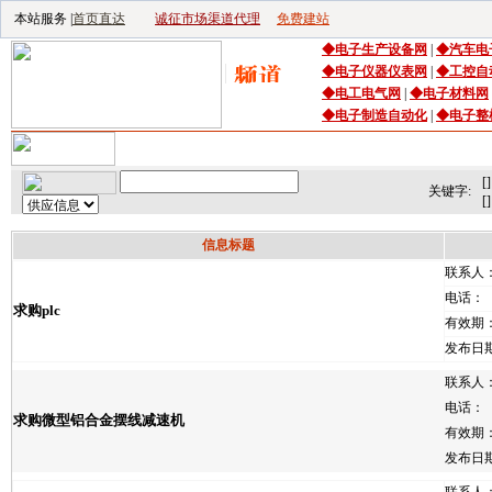
本站服务 |
首页直达
诚征市场渠道代理
免费建站
◆
电子生产设备
网
|
◆
汽车电
◆
电子仪器仪表网
|
◆
工控自
◆电工电气网
|
◆电子材料网
◆电子制造自动化
|
◆电子整
首页
｜
供应
｜
求购
｜
公司库
｜
产品库
｜
新闻
｜
访谈
｜
技
[]
关键字:
[]
信息标题
联系人
电话：
求购plc
有效期
发布日
联系人
电话：
求购微型铝合金摆线减速机
有效期
发布日