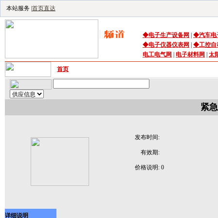
本站服务 |
首页直达
◆
电子生产设备
网
|
◆
汽车电
◆
电子仪器仪表网
|
◆
工控自
电工电气网
|
电子材料网
|
太
首页
｜
供应
｜
求购
｜
公司库
｜
产品库
｜
资讯
｜
技术频
紧急
发布时间:
有效期:
价格说明:
0
详细说明