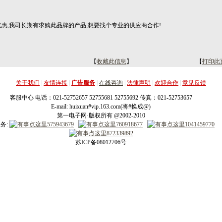
优惠,我司长期有求购此品牌的产品,想要找个专业的供应商合作!
【
收藏此信息
】
【
打印此
关于我们
|
友情连接
|
广告服务
|
在线咨询
|
法律声明
|
欢迎合作
|
意见反馈
客服中心 电话：021-52752657 52755681 52755692 传真：021-52753657
E-mail: huixuan#vip.163.com(将#换成@)
第一电子网·版权所有 @2002-2010
务:
苏ICP备08012706号