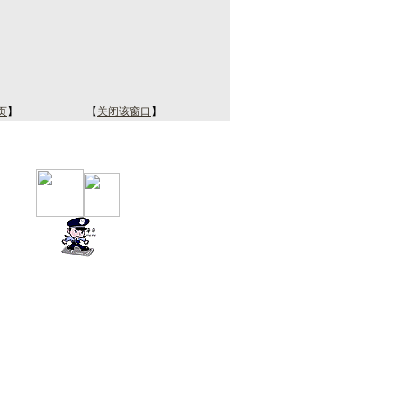
页
】
【
关闭该窗口
】