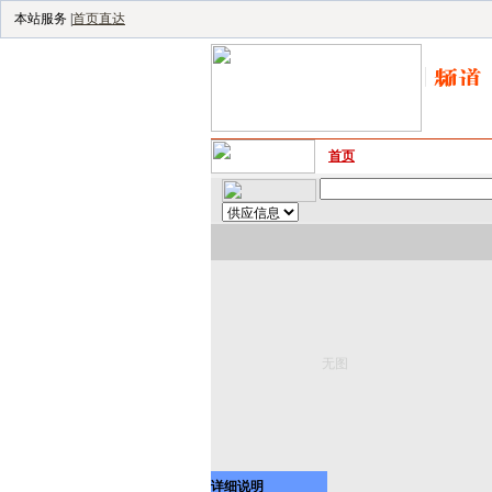
本站服务 |
首页直达
首页
｜
供应
｜
求购
｜
公
无图
详细说明