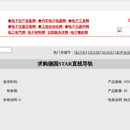
◆
电子生产设备
网
|
◆
汽车电子电器网
|
◆
电子工具网
◆
电子仪器仪表网
|
◆
工控自动化网
|
◆
电子元器件网
电工电气网
|
电子材料网
|
太阳能光伏网
|
电子整机网
司库
｜
产品库
｜
资讯
｜
技术频道
｜
展会
｜
展会资讯
热门关键字：[
贴片机
] [
流水线
] [
自动化
] [
超声波
求购德国STAR直线导轨
发布时间:
产品规格:
165
有效期:
产品数量:
10
价格说明:
0
包装说明:
独