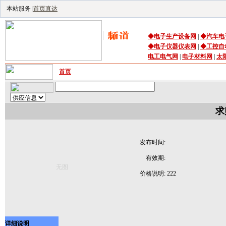
本站服务 |
首页直达
◆
电子生产设备
网
|
◆
汽车电
◆
电子仪器仪表网
|
◆
工控自
电工电气网
|
电子材料网
|
太
首页
｜
供应
｜
求购
｜
公司库
｜
产品库
｜
资讯
｜
技术频
求
发布时间:
有效期:
无图
价格说明:
222
详细说明