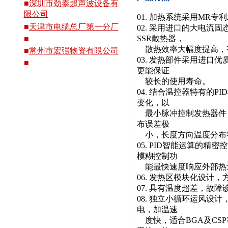
■
深圳市劲泰超声波设备有
限公司
01. 加热系统采用MR专
■
天津市电缆总厂第一分厂
02. 采用进口的大电流
SSR散热器，
■
散热效率大幅度提高，
■
常州市宏强物资有限公司
03. 发热部件采用进口
■
更能保证
较长的使用寿命。
04. 结合温控器特有的
变化，以
最小脉冲控制发热器件
布误差极
小，长度方向温度分布符
05. PID智能运算的精
模糊控制功
能最快速度响应外部热
06. 发热区模块化设计
07. 具有温度超差，故
08. 独立小循环运风设
电，加温速
度快，适合BGA及CS