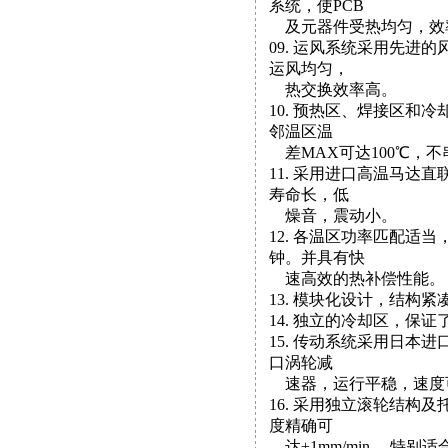
系统，使PCB
及元器件受热均匀，效
09. 运风系统采用先进
运风均匀，
热交换效率高。
10. 预热区、焊接区和
邻温区温
差MAX可达100℃，
11. 采用进口高温马达
寿命长，低
燥音，震动小。
12. 各温区功率匹配适
钟。并具有快
速高效的热补偿性能。
13. 模块化设计，结构
14. 独立的冷却区，保
15. 传动系统采用日本进
口涡轮减
速器，运行平稳，速度可调范
16. 采用独立滚轮结构
度精确可
达±1mm/min， 特别适合