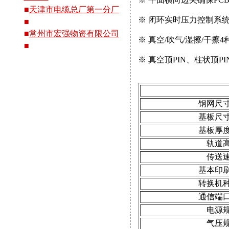
■
天津市电缆总厂第一分厂
※ 闭环实时压力控制系
■
■
常州市宏强物资有限公司
※ 真空/吹气/湿擦/干
■
※ 真空顶PIN、柱状顶P
钢网尺
基板尺
基板厚
轨道
传送
基本印
转换机
通信端
电源
气压