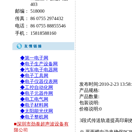
403
邮编：
518000
传真：
86 0755 2974432
电话：
86 0755 88855546
手机：
15818588160
◆第一电子网
◆电子生产设备网
◆汽车电子电器网
◆电子工具网
◆电子仪器仪表网
发布时间:2010-2-23 13:58:
◆工控自动化网
产品规格:
◆电子元器件网
产品数量:
◆电工电气网
包装说明:
◆电子材料网
价格说明:0
◆太阳能光伏网
◆电子整机网
3段式传送轨道提高印刷
■
深圳市劲泰超声波设备有
限公司
※ 平面横向边夹确保PC