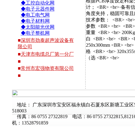
根据PCB厚度设定料架升
◆工控自动化网
计； <BR> <br>·
◆电子元器件网
角度夹持，稳固可靠且能
◆电工电气网
技术参数： <BR> <br> <
◆电子材料网
参数 <BR> <br> <BR> 
◆太阳能光伏网
重量 <BR> <br> 200Kg
◆电子整机网
白 <BR> <br> <BR> 
■
深圳市劲泰超声波设备有
250x300mm <BR> <b
限公司
格 <BR> <br> 320x3
■
天津市电缆总厂第一分厂
（选 <BR> <br>
■
■
常州市宏强物资有限公司
■
地址： 广东深圳市宝安区福永镇白石厦东区新塘工业区
518003
传真：86 0755 27322819 电话：86 0755 27322815,812
机：13528791859