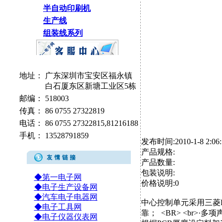
半自动印刷机
生产线
组装线系列
地址：
广东深圳市宝安区福永镇
白石厦东区新塘工业区5栋
邮编：
518003
传真：
86 0755 27322819
电话：
86 0755 27322815,81216188
手机：
13528791859
发布时间:2010-1-8 2:06:
产品规格:
产品数量:
包装说明:
◆第一电子网
价格说明:0
◆电子生产设备网
◆汽车电子电器网
中心控制单元采用三菱
◆电子工具网
靠； <BR> <br>·多
◆电子仪器仪表网