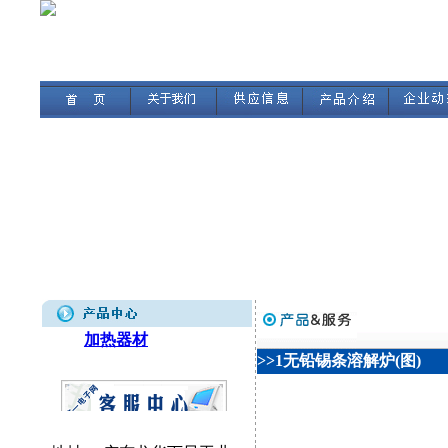
加热器材
>>1无铅锡条溶解炉(图)