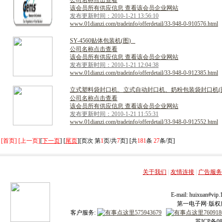
公司名称点击查看
该会员所有供应信息 查看该会员企业网站
发布更新时间：2010-1-21 13:56:10
www.01dianzi.com/tradeinfo/offerdetail/33-948-0-910576.html
S
Y
-
4
5
6
0
贴
体
包
装
机
(
图
)
公司名称点击查看
该会员所有供应信息 查看该会员企业网站
发布更新时间：2010-1-21 12:04:38
www.01dianzi.com/tradeinfo/offerdetail/33-948-0-912385.html
立
式
塑
料
袋
封
口
机
、
立
式
自
动
封
口
机
、
奶
粉
包
装
袋
封
口
机
(
公司名称点击查看
该会员所有供应信息 查看该会员企业网站
发布更新时间：2010-1-21 11:55:31
www.01dianzi.com/tradeinfo/offerdetail/33-948-0-912552.html
[首页] [上一页]
[
下一页
] [
尾页
][页次 第
1
页/共
7
页] [共
181
条
27
条/页]
关于我们
|
友情连接
|
广告服务
E-mail: huixuan#v
第一电子网·版权所有
客户服务:
苏ICP备08