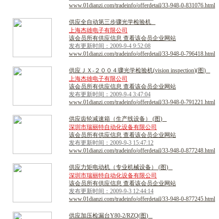
www.01dianzi.com/tradeinfo/offerdetail/33-948-0-831076.html
供
应
全
自
动
第
三
步
骤
光
学
检
验
机
上海杰雄电子有限公司
该会员所有供应信息 查看该会员企业网站
发布更新时间：2009-9-4 9:52:08
www.01dianzi.com/tradeinfo/offerdetail/33-948-0-796418.html
供
应
Ｊ
Ｘ
-
２
０
０
４
骤
光
学
检
验
机
(
v
i
s
i
o
n
i
n
s
p
e
c
t
i
o
n
)
(
图
)
上海杰雄电子有限公司
该会员所有供应信息 查看该会员企业网站
发布更新时间：2009-9-4 3:47:04
www.01dianzi.com/tradeinfo/offerdetail/33-948-0-791221.html
供
应
齿
轮
减
速
箱
（
生
产
线
设
备
）
(
图
)
深圳市瑞丽特自动化设备有限公司
该会员所有供应信息 查看该会员企业网站
发布更新时间：2009-9-3 15:47:12
www.01dianzi.com/tradeinfo/offerdetail/33-948-0-877248.html
供
应
力
矩
电
动
机
（
专
业
机
械
设
备
）
(
图
)
深圳市瑞丽特自动化设备有限公司
该会员所有供应信息 查看该会员企业网站
发布更新时间：2009-9-3 12:44:14
www.01dianzi.com/tradeinfo/offerdetail/33-948-0-877245.html
供
应
加
压
检
漏
台
Y
8
0
-
2
/
R
Z
Q
(
图
)