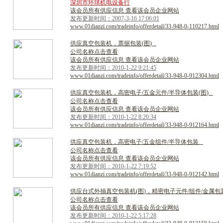
深圳市环球机电设备行
该会员所有供应信息 查看该会员企业网站
发布更新时间：2007-3-16 17:06:01
www.01dianzi.com/tradeinfo/offerdetail/33-948-0-110217.html
供
应
真
空
包
装
机
，
票
据
包
装
(
图
)
公司名称点击查看
该会员所有供应信息 查看该会员企业网站
发布更新时间：2010-1-22 9:21:45
www.01dianzi.com/tradeinfo/offerdetail/33-948-0-912304.html
供
应
真
空
包
装
机
，
高
密
电
子
/
五
金
元
件
/
半
导
体
包
装
(
图
)
公司名称点击查看
该会员所有供应信息 查看该会员企业网站
发布更新时间：2010-1-22 8:20:34
www.01dianzi.com/tradeinfo/offerdetail/33-948-0-912164.html
供
应
真
空
包
装
机
，
高
密
电
子
/
五
金
组
件
/
半
导
体
包
装
公司名称点击查看
该会员所有供应信息 查看该会员企业网站
发布更新时间：2010-1-22 7:19:52
www.01dianzi.com/tradeinfo/offerdetail/33-948-0-912142.html
供
应
台
式
外
抽
真
空
包
装
机
(
图
)
，
精
密
电
子
元
件
/
组
件
/
金
属
包
公司名称点击查看
该会员所有供应信息 查看该会员企业网站
发布更新时间：2010-1-22 5:17:28