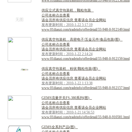
www.01dianzi.com/tradeinfo/offerdetail/33-948-0-912158.html
供
应
立
式
真
空
包
装
机
，
颗
粒
包
装
公司名称点击查看
无图
该会员所有供应信息 查看该会员企业网站
发布更新时间：2010-1-22 5:17:19
www.01dianzi.com/tradeinfo/offerdetail/33-948-0-912149.html
供
应
真
空
包
装
机
，
高
密
电
子
/
五
金
元
件
/
食
品
包
装
(
图
)
公司名称点击查看
该会员所有供应信息 查看该会员企业网站
发布更新时间：2010-1-22 2:14:24
www.01dianzi.com/tradeinfo/offerdetail/33-948-0-912159.html
供
应
真
空
包
装
机
，
粉
状
/
颗
粒
包
装
(
图
)
公司名称点击查看
该会员所有供应信息 查看该会员企业网站
发布更新时间：2010-1-22 1:13:38
www.01dianzi.com/tradeinfo/offerdetail/33-948-0-912157.html
G
E
M
S
流
量
开
关
F
S
-
3
8
0
系
列
(
图
)
公司名称点击查看
该会员所有供应信息 查看该会员企业网站
发布更新时间：2010-1-21 14:56:53
www.01dianzi.com/tradeinfo/offerdetail/33-948-0-910581.html
G
E
M
S
全
系
列
产
品
(
图
)