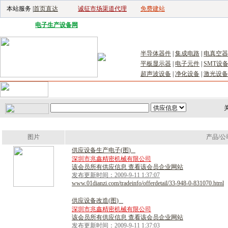
本站服务 |
首页直达
诚征市场渠道代理
免费建站
电子生产设备网
|
汽车电子电器网
|
电子工具网
|
电子仪器仪表网
|
工控自
半导体器件
|
集成电路
|
电真空器
平板显示器
|
电子元件
|
SMT设
超声波设备
|
净化设备
|
激光设备
首页
｜
供应
｜
求购
｜
公司库
｜
产品库
｜
新闻
｜
访谈
｜
技
关
图片
产品/公
供
应
设
备
生
产
电
子
(
图
)
深圳市兆鑫精密机械有限公司
该会员所有供应信息 查看该会员企业网站
发布更新时间：2009-9-11 1:37:07
www.01dianzi.com/tradeinfo/offerdetail/33-948-0-831070.html
供
应
设
备
改
造
(
图
)
深圳市兆鑫精密机械有限公司
该会员所有供应信息 查看该会员企业网站
发布更新时间：2009-9-11 1:37:03