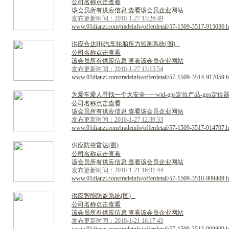
公司名称点击查看
该会员所有供应信息 查看该会员企业网站
发布更新时间：2010-1-27 13:26:49
www.01dianzi.com/tradeinfo/offerdetail/57-1509-3517-915036.h
供
应
合
达
H
6
汽
车
轮
胎
压
力
监
测
系
统
(
图
)
公司名称点击查看
该会员所有供应信息 查看该会员企业网站
发布更新时间：2010-1-27 13:15:54
www.01dianzi.com/tradeinfo/offerdetail/57-1509-3514-917059.h
为
爱
车
爱
人
寻
找
一
个
大
安
全
~
~
~
w
t
d
-
g
p
s
定
位
产
品
-
g
p
s
定
位
公司名称点击查看
该会员所有供应信息 查看该会员企业网站
发布更新时间：2010-1-27 12:39:33
www.01dianzi.com/tradeinfo/offerdetail/57-1509-3517-914797.h
供
应
防
撞
雷
达
(
图
)
公司名称点击查看
该会员所有供应信息 查看该会员企业网站
发布更新时间：2010-1-21 16:31:44
www.01dianzi.com/tradeinfo/offerdetail/57-1509-3510-909409.h
供
应
智
能
防
盗
系
统
(
图
)
公司名称点击查看
该会员所有供应信息 查看该会员企业网站
发布更新时间：2010-1-21 16:17:43