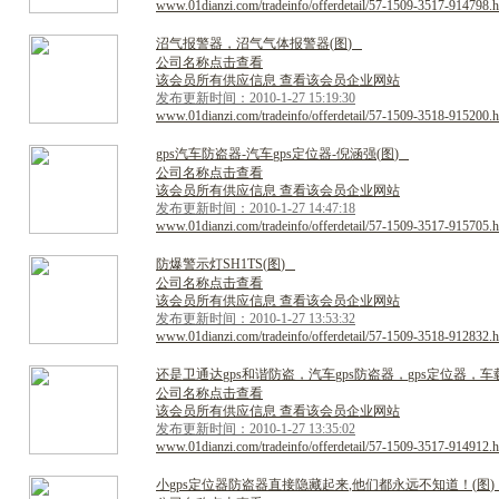
www.01dianzi.com/tradeinfo/offerdetail/57-1509-3517-914798.h
沼
气
报
警
器
，
沼
气
气
体
报
警
器
(
图
)
公司名称点击查看
该会员所有供应信息 查看该会员企业网站
发布更新时间：2010-1-27 15:19:30
www.01dianzi.com/tradeinfo/offerdetail/57-1509-3518-915200.h
g
p
s
汽
车
防
盗
器
-
汽
车
g
p
s
定
位
器
-
倪
涵
强
(
图
)
公司名称点击查看
该会员所有供应信息 查看该会员企业网站
发布更新时间：2010-1-27 14:47:18
www.01dianzi.com/tradeinfo/offerdetail/57-1509-3517-915705.h
防
爆
警
示
灯
S
H
1
T
S
(
图
)
公司名称点击查看
该会员所有供应信息 查看该会员企业网站
发布更新时间：2010-1-27 13:53:32
www.01dianzi.com/tradeinfo/offerdetail/57-1509-3518-912832.h
还
是
卫
通
达
g
p
s
和
谐
防
盗
，
汽
车
g
p
s
防
盗
器
，
g
p
s
定
位
器
，
车
公司名称点击查看
该会员所有供应信息 查看该会员企业网站
发布更新时间：2010-1-27 13:35:02
www.01dianzi.com/tradeinfo/offerdetail/57-1509-3517-914912.h
小
g
p
s
定
位
器
防
盗
器
直
接
隐
藏
起
来
,
他
们
都
永
远
不
知
道
！
(
图
)