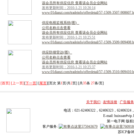
该会员所有供应信息 查看该会员企业网站
发布更新时间：2010-1-21 10:26:14
www.01dianzi.com/tradeinfo/offerdetail/57-1509-3507-908607.h
供
应
电
视
监
视
系
统
(
图
)
公司名称点击查看
该会员所有供应信息 查看该会员企业网站
发布更新时间：2010-1-21 10:25:51
www.01dianzi.com/tradeinfo/offerdetail/57-1509-3509-909408.h
供
应
防
撞
雷
达
(
图
)
公司名称点击查看
该会员所有供应信息 查看该会员企业网站
发布更新时间：2010-1-21 10:25:37
www.01dianzi.com/tradeinfo/offerdetail/57-1509-3510-909410.h
[首页] [上一页]
[
下一页
] [
尾页
][页次 第
1
页/共
2
页] [共
35
条
27
条/页]
关于我们
|
友情连接
|
广告服务
电话：021-62406322，62406323，62406324
E-mail: huixuan#v
第一电子网·版权所有
客户服务:
苏ICP备08