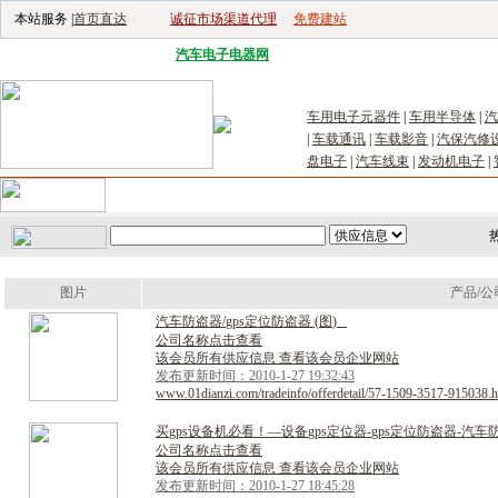
本站服务 |
首页直达
诚征市场渠道代理
免费建站
电子生产设备网
|
汽车电子电器网
|
电子工具网
|
电子仪器仪表网
|
工控自
车用电子元器件
|
车用半导体
|
汽
|
车载通讯
|
车载影音
|
汽保汽修
盘电子
|
汽车线束
|
发动机电子
|
首页
｜
供应
｜
求购
｜
公司库
｜
产品库
｜
新闻
｜
访谈
｜
技
图片
产品/公
汽
车
防
盗
器
/
g
p
s
定
位
防
盗
器
(
图
)
公司名称点击查看
该会员所有供应信息 查看该会员企业网站
发布更新时间：2010-1-27 19:32:43
www.01dianzi.com/tradeinfo/offerdetail/57-1509-3517-915038.h
买
g
p
s
设
备
机
必
看
！
—
设
备
g
p
s
定
位
器
-
g
p
s
定
位
防
盗
器
-
汽
车
公司名称点击查看
该会员所有供应信息 查看该会员企业网站
发布更新时间：2010-1-27 18:45:28