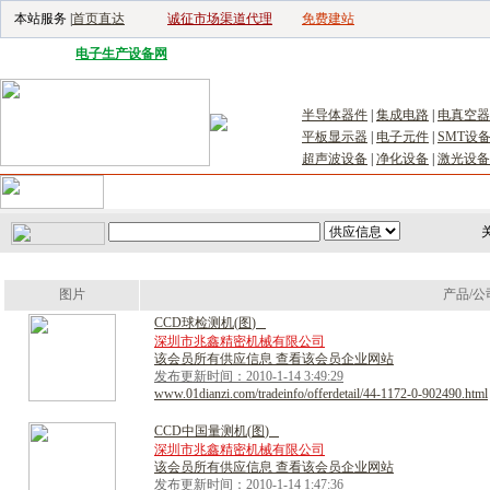
本站服务 |
首页直达
诚征市场渠道代理
免费建站
电子生产设备网
|
汽车电子电器网
|
电子工具网
|
电子仪器仪表网
|
工控自
半导体器件
|
集成电路
|
电真空器
平板显示器
|
电子元件
|
SMT设
超声波设备
|
净化设备
|
激光设备
首页
｜
供应
｜
求购
｜
公司库
｜
产品库
｜
新闻
｜
访谈
｜
技
关
图片
产品/公
C
C
D
球
检
测
机
(
图
)
深圳市兆鑫精密机械有限公司
该会员所有供应信息 查看该会员企业网站
发布更新时间：2010-1-14 3:49:29
www.01dianzi.com/tradeinfo/offerdetail/44-1172-0-902490.html
C
C
D
中
国
量
测
机
(
图
)
深圳市兆鑫精密机械有限公司
该会员所有供应信息 查看该会员企业网站
发布更新时间：2010-1-14 1:47:36