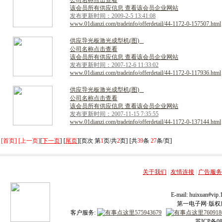
公司名称点击查看
该会员所有供应信息 查看该会员企业网站
发布更新时间：2009-2-5 13:41:08
www.01dianzi.com/tradeinfo/offerdetail/44-1172-0-157507.html
供
应
导
光
板
激
光
成
型
机
(
图
)
公司名称点击查看
该会员所有供应信息 查看该会员企业网站
发布更新时间：2007-12-6 11:33:02
www.01dianzi.com/tradeinfo/offerdetail/44-1172-0-117936.html
供
应
导
光
板
激
光
成
型
机
(
图
)
公司名称点击查看
该会员所有供应信息 查看该会员企业网站
发布更新时间：2007-11-15 7:35:55
www.01dianzi.com/tradeinfo/offerdetail/44-1172-0-137144.html
[首页] [上一页]
[
下一页
] [
尾页
][页次 第
1
页/共
2
页] [共
39
条
27
条/页]
关于我们
|
友情连接
|
广告服务
E-mail: huixuan#v
第一电子网·版权所有
客户服务:
苏ICP备08