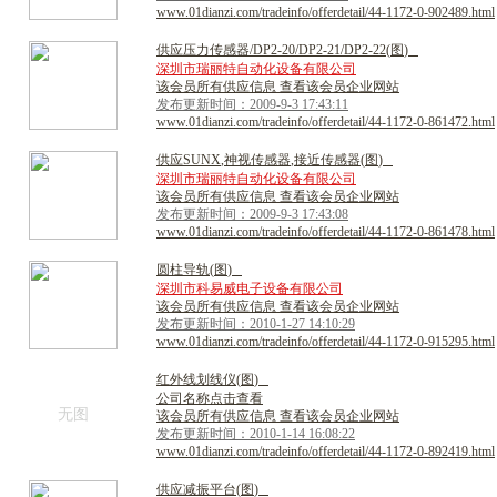
www.01dianzi.com/tradeinfo/offerdetail/44-1172-0-902489.html
供
应
压
力
传
感
器
/
D
P
2
-
2
0
/
D
P
2
-
2
1
/
D
P
2
-
2
2
(
图
)
深圳市瑞丽特自动化设备有限公司
该会员所有供应信息 查看该会员企业网站
发布更新时间：2009-9-3 17:43:11
www.01dianzi.com/tradeinfo/offerdetail/44-1172-0-861472.html
供
应
S
U
N
X
,
神
视
传
感
器
,
接
近
传
感
器
(
图
)
深圳市瑞丽特自动化设备有限公司
该会员所有供应信息 查看该会员企业网站
发布更新时间：2009-9-3 17:43:08
www.01dianzi.com/tradeinfo/offerdetail/44-1172-0-861478.html
圆
柱
导
轨
(
图
)
深圳市科易威电子设备有限公司
该会员所有供应信息 查看该会员企业网站
发布更新时间：2010-1-27 14:10:29
www.01dianzi.com/tradeinfo/offerdetail/44-1172-0-915295.html
红
外
线
划
线
仪
(
图
)
公司名称点击查看
无图
该会员所有供应信息 查看该会员企业网站
发布更新时间：2010-1-14 16:08:22
www.01dianzi.com/tradeinfo/offerdetail/44-1172-0-892419.html
供
应
减
振
平
台
(
图
)