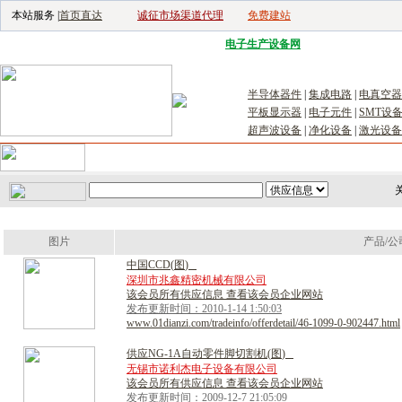
本站服务 |
首页直达
诚征市场渠道代理
免费建站
电子生产设备网
|
汽车电子电器网
|
电
半导体器件
|
集成电路
|
电真空器
平板显示器
|
电子元件
|
SMT设
超声波设备
|
净化设备
|
激光设备
首页
｜
供应
｜
求购
｜
公司库
｜
产品库
｜
新闻
｜
访谈
｜
技
关
图片
产品/公
中
国
C
C
D
(
图
)
深圳市兆鑫精密机械有限公司
该会员所有供应信息 查看该会员企业网站
发布更新时间：2010-1-14 1:50:03
www.01dianzi.com/tradeinfo/offerdetail/46-1099-0-902447.html
供
应
N
G
-
1
A
自
动
零
件
脚
切
割
机
(
图
)
无锡市诺利杰电子设备有限公司
该会员所有供应信息 查看该会员企业网站
发布更新时间：2009-12-7 21:05:09