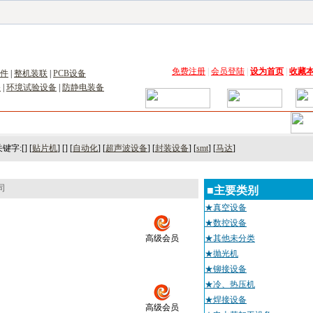
子工具网
|
电子仪器仪表网
|
工控自动化网
|
电子元器件网
|
电工电气网
|
电子材料网
|
太阳
免费注册
|
会员登陆
|
设为首页
|
收藏
件
|
整机装联
|
PCB设备
备
|
环境试验设备
|
防静电装备
术
｜
市场
｜
展会
｜人才
键字:[] [
贴片机
] [] [
自动化
] [
超声波设备
] [
封装设备
] [
smt
] [
马达
]
司
■主要类别
★真空设备
★数控设备
高级会员
★其他未分类
★抛光机
★铆接设备
★冷、热压机
★焊接设备
高级会员