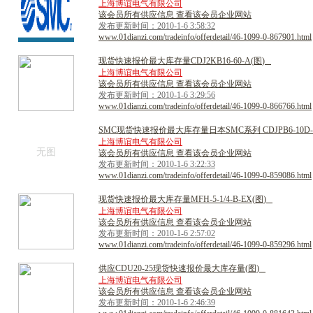
上海博谊电气有限公司
该会员所有供应信息 查看该会员企业网站
发布更新时间：2010-1-6 3:58:32
www.01dianzi.com/tradeinfo/offerdetail/46-1099-0-867901.html
现
货
快
速
报
价
最
大
库
存
量
C
D
J
2
K
B
1
6
-
6
0
-
A
(
图
)
上海博谊电气有限公司
该会员所有供应信息 查看该会员企业网站
发布更新时间：2010-1-6 3:29:56
www.01dianzi.com/tradeinfo/offerdetail/46-1099-0-866766.html
S
M
C
现
货
快
速
报
价
最
大
库
存
量
日
本
S
M
C
系
列
C
D
J
P
B
6
-
1
0
D
-
上海博谊电气有限公司
无图
该会员所有供应信息 查看该会员企业网站
发布更新时间：2010-1-6 3:22:33
www.01dianzi.com/tradeinfo/offerdetail/46-1099-0-859086.html
现
货
快
速
报
价
最
大
库
存
量
M
F
H
-
5
-
1
/
4
-
B
-
E
X
(
图
)
上海博谊电气有限公司
该会员所有供应信息 查看该会员企业网站
发布更新时间：2010-1-6 2:57:02
www.01dianzi.com/tradeinfo/offerdetail/46-1099-0-859296.html
供
应
C
D
U
2
0
-
2
5
现
货
快
速
报
价
最
大
库
存
量
(
图
)
上海博谊电气有限公司
该会员所有供应信息 查看该会员企业网站
发布更新时间：2010-1-6 2:46:39