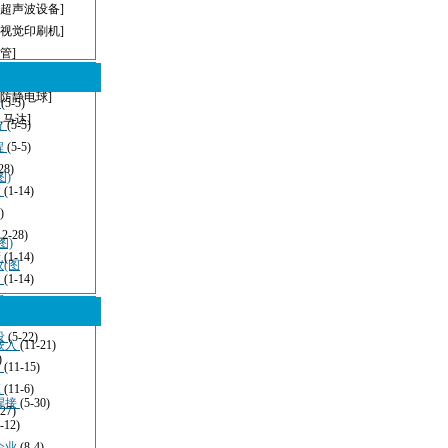
[超声波设备]
[视觉印刷机]
管]
[无铅波峰焊]
[防静电球]
型
(5-5)
,马达]
方
(5-5)
程
(5-5)
28)
图)
波
(1-14)
)
12-28)
图)
清
(1-14)
仪(图
：
(1-14)
看
(11-21)
设
(5-22)
嵌入
(11-21)
)
发
(11-15)
应
(11-6)
焊接
(5-30)
-27)
-12)
企业
(8-4)