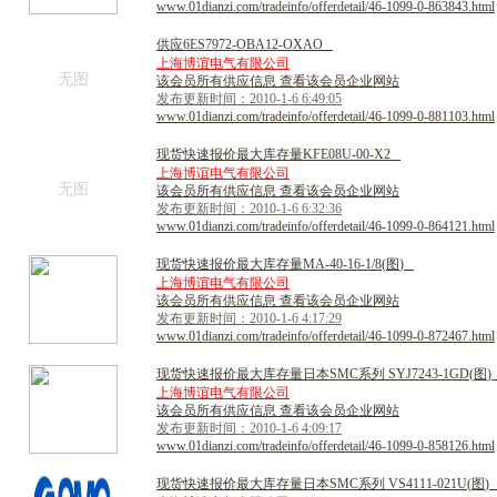
www.01dianzi.com/tradeinfo/offerdetail/46-1099-0-863843.html
供
应
6
E
S
7
9
7
2
-
O
B
A
1
2
-
O
X
A
O
上海博谊电气有限公司
无图
该会员所有供应信息 查看该会员企业网站
发布更新时间：2010-1-6 6:49:05
www.01dianzi.com/tradeinfo/offerdetail/46-1099-0-881103.html
现
货
快
速
报
价
最
大
库
存
量
K
F
E
0
8
U
-
0
0
-
X
2
上海博谊电气有限公司
无图
该会员所有供应信息 查看该会员企业网站
发布更新时间：2010-1-6 6:32:36
www.01dianzi.com/tradeinfo/offerdetail/46-1099-0-864121.html
现
货
快
速
报
价
最
大
库
存
量
M
A
-
4
0
-
1
6
-
1
/
8
(
图
)
上海博谊电气有限公司
该会员所有供应信息 查看该会员企业网站
发布更新时间：2010-1-6 4:17:29
www.01dianzi.com/tradeinfo/offerdetail/46-1099-0-872467.html
现
货
快
速
报
价
最
大
库
存
量
日
本
S
M
C
系
列
S
Y
J
7
2
4
3
-
1
G
D
(
图
)
上海博谊电气有限公司
该会员所有供应信息 查看该会员企业网站
发布更新时间：2010-1-6 4:09:17
www.01dianzi.com/tradeinfo/offerdetail/46-1099-0-858126.html
现
货
快
速
报
价
最
大
库
存
量
日
本
S
M
C
系
列
V
S
4
1
1
1
-
0
2
1
U
(
图
)