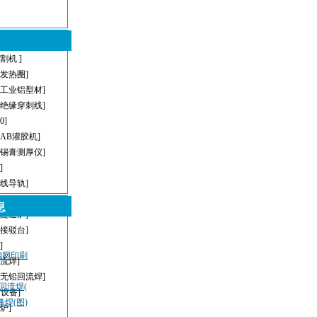
割机 ]
型发热圈]
[工业铝型材]
[绝缘穿刺线]
[0]
[AB灌胶机]
[锡膏测厚仪]
]
直线导轨]
[AOI]
息
[隧道炉]
[接驳台]
]
密钢网印刷
回流焊]
[无铅回流焊]
，回流焊(
T设备]
峰焊(图)
炉]