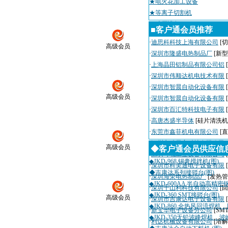
★电火花加工设备
★等离子切割机
★冲压设备
■客户通会员推荐
·
迪思科科技上海有限公司
[切
高级会员
·
深圳市隆盛电热制品厂
[新
·
上海晶田铝制品有限公司铝
·
深圳市伟顺达机电技术有限
·
深圳市智晨自动化设备有限
高级会员
·
深圳市智晨自动化设备有限
·
深圳市百汇特科技电子有限
·
高唐杰盛半导体
[硅片清洗机
·
东莞市鑫菲机电有限公司
[
·
深圳市瑞天宇科技有限公司
高级会员
◆客户通会员供应信
·
深圳粤城工业设备有限公司
◆JKD-968 锡膏搅拌机(图)
·
深圳市科美通电子设备有限
◆吉康达系列接驳台(图)
·
深圳海荣电热制品厂
[发热管
◆JKD-600AA 半自动高精
·
深圳千山利科技有限公司
[
◆JKD-360 SMT接驳台(图)
高级会员
·
深圳市吉康达电子设备有限
◆JKD-860 全热风回流焊机
·
新宝华电子设备分公司
[SM
◆JKD-350无铅波峰焊机，波
·
利达机械设备有限公司
[溶解