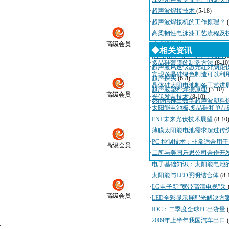
·
超声波焊接技术
(5-18)
·
超声波焊接机的工作原理？
·
高柔韧性电泳漆工艺流程及
高级会员
·
技术规格书
(4-3)
◆相关资讯
·
[注意]超声波行业基本知识
(
·
多晶硅薄膜的制备方法
(8-10
·
超声波风速仪激光红外测距
·
实现多晶硅绿色制造可以利
·
超声探头
(6-8)
·
晶体硅太阳电池制备工艺进
·
超声波塑料焊接原理
(3-10)
高级会员
·
光伏发电技术
(8-10)
·
必能信推出数字超声波塑料
·
太阳能电池板,多晶硅和单晶
·
ENF未来光伏技术展望
(8-10
·
薄膜太阳能电池需求超过传
·
PC 控制技术：非常适合用
高级会员
·
二所与美国乐思公司合作开
·
电子基础知识：太阳能电池
·
太阳能与LED照明结合体
(8-
·
LG电子新“宽带高清电视”采
高级会员
·
LED全彩显示屏配光解决方
·
IDC：二季度全球PC出货量
·
2009年上半年我国汽车出口