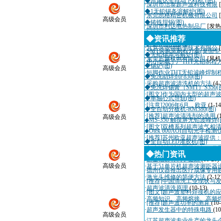
◆吉康达全自动下料机 (图)
·
深圳市洁泰超声波科技有限
◆1无铅锡条溶解炉(图)
·
东莞凯格精密机械有限公司
高级会员
◆铸铁坩锅(图)
·
深圳市利达电热制品厂
[发热
◆抹机水(图)
·
深圳市迈瑞自动化设备有限
◆资讯推荐
◆喷水切割机(图)
·
北京兴华特电子技术有限公
·
SMT实验室制程方案(桌面
◆无铅锡条溶解炉(图)
·
东莞三越机电有限公司
[风机
·
中小型电子厂THT无铅制程
◆锡炉(图)
高级会员
·
短脚作业THT无铅波峰焊制
◆免洗助焊剂F830(图)
·
采购超声波清洗机的方法
(4-
◆免洗焊锡膏（SMT）S350(
·
[图文]作为国内大型的超声
◆单轴心式导轨(图)
·
[注意]2006年6月，欧亚
(1-14
◆全自动分板机-RM380(图)
·
[推荐]超声波清洗剂的选用
(
高级会员
◆MS-350 触摸屏无铅波峰焊(
·
[图文]双槽系列超声波气相
◆Otek 600AOI自动光学检测
·
[推荐]苏州欧亚超声波提供
◆全自动LED灌胶机(图)
·
超声波诊断仪国际招标10月
◆热门资讯
·
适量辐射有利于健康
(11-20)
高级会员
·
基于51单片机超声波测距器
·
德州仪器推出医疗成像专用
·
激光头维修的简便方法
(2-12
·
[推荐]中国清洗工业现状与
·
超声波清洗原理
(10-13)
·
[图文]超声波塑料焊接机的
·
高频知识、高频熔接、高频
·
[推荐]超声波功率的测算
(10
·
超声发生器中的特殊电路
(10
高级会员
·
江苏超声波专业生产的龙头