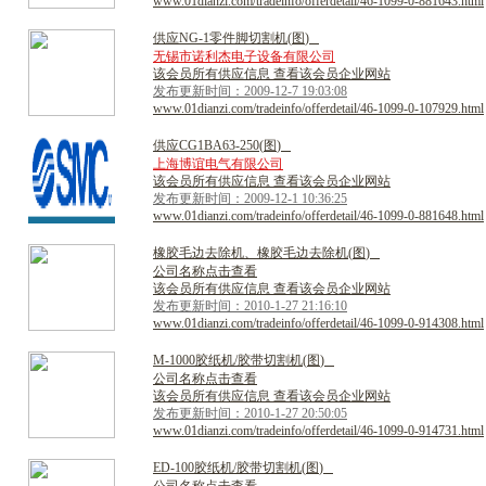
www.01dianzi.com/tradeinfo/offerdetail/46-1099-0-881643.html
供
应
N
G
-
1
零
件
脚
切
割
机
(
图
)
无锡市诺利杰电子设备有限公司
该会员所有供应信息 查看该会员企业网站
发布更新时间：2009-12-7 19:03:08
www.01dianzi.com/tradeinfo/offerdetail/46-1099-0-107929.html
供
应
C
G
1
B
A
6
3
-
2
5
0
(
图
)
上海博谊电气有限公司
该会员所有供应信息 查看该会员企业网站
发布更新时间：2009-12-1 10:36:25
www.01dianzi.com/tradeinfo/offerdetail/46-1099-0-881648.html
橡
胶
毛
边
去
除
机
、
橡
胶
毛
边
去
除
机
(
图
)
公司名称点击查看
该会员所有供应信息 查看该会员企业网站
发布更新时间：2010-1-27 21:16:10
www.01dianzi.com/tradeinfo/offerdetail/46-1099-0-914308.html
M
-
1
0
0
0
胶
纸
机
/
胶
带
切
割
机
(
图
)
公司名称点击查看
该会员所有供应信息 查看该会员企业网站
发布更新时间：2010-1-27 20:50:05
www.01dianzi.com/tradeinfo/offerdetail/46-1099-0-914731.html
E
D
-
1
0
0
胶
纸
机
/
胶
带
切
割
机
(
图
)