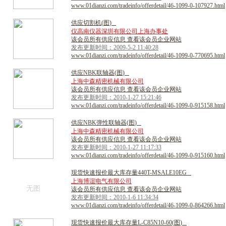
www.01dianzi.com/tradeinfo/offerdetail/46-1099-0-107927.html
供
应
切
割
机
(
图
)
仪高南仪器深圳有限公司上海办事处
该会员所有供应信息 查看该会员企业网站
发布更新时间：2009-5-2 11:40:28
www.01dianzi.com/tradeinfo/offerdetail/46-1099-0-770695.html
供
应
N
B
K
联
轴
器
(
图
)
上海中森精密机械有限公司
该会员所有供应信息 查看该会员企业网站
发布更新时间：2010-1-27 15:21:46
www.01dianzi.com/tradeinfo/offerdetail/46-1099-0-915158.html
供
应
N
B
K
弹
性
联
轴
器
(
图
)
上海中森精密机械有限公司
该会员所有供应信息 查看该会员企业网站
发布更新时间：2010-1-27 11:17:33
www.01dianzi.com/tradeinfo/offerdetail/46-1099-0-915160.html
现
货
快
速
报
价
最
大
库
存
量
4
4
0
T
-
M
S
A
L
E
1
0
E
G
上海博谊电气有限公司
无图
该会员所有供应信息 查看该会员企业网站
发布更新时间：2010-1-6 11:34:34
www.01dianzi.com/tradeinfo/offerdetail/46-1099-0-864266.html
现
货
快
速
报
价
最
大
库
存
量
L
-
C
8
5
N
1
0
-
6
0
(
图
)