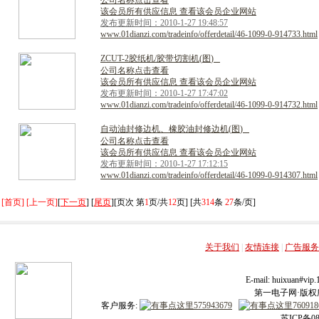
公司名称点击查看
该会员所有供应信息 查看该会员企业网站
发布更新时间：2010-1-27 19:48:57
www.01dianzi.com/tradeinfo/offerdetail/46-1099-0-914733.html
Z
C
U
T
-
2
胶
纸
机
/
胶
带
切
割
机
(
图
)
公司名称点击查看
该会员所有供应信息 查看该会员企业网站
发布更新时间：2010-1-27 17:47:02
www.01dianzi.com/tradeinfo/offerdetail/46-1099-0-914732.html
自
动
油
封
修
边
机
、
橡
胶
油
封
修
边
机
(
图
)
公司名称点击查看
该会员所有供应信息 查看该会员企业网站
发布更新时间：2010-1-27 17:12:15
www.01dianzi.com/tradeinfo/offerdetail/46-1099-0-914307.html
[首页] [上一页]
[
下一页
] [
尾页
][页次 第
1
页/共
12
页] [共
314
条
27
条/页]
关于我们
|
友情连接
|
广告服务
E-mail: huixuan#v
第一电子网·版权所有
客户服务:
苏ICP备08