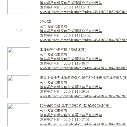
该会员所有供应信息 查看该会员企业网站
发布更新时间：2010-1-14 11:54:37
www.01dianzi.com/tradeinfo/offerdetail/46-1180-3385-890036.
3
M
5
4
2
1
公司名称点击查看
无图
该会员所有供应信息 查看该会员企业网站
发布更新时间：2010-1-14 11:19:52
www.01dianzi.com/tradeinfo/offerdetail/46-1180-3384-897620.
工
业
精
密
中
走
丝
线
切
割
机
床
(
图
)
公司名称点击查看
该会员所有供应信息 查看该会员企业网站
发布更新时间：2010-1-14 9:46:47
www.01dianzi.com/tradeinfo/offerdetail/46-1180-3384-890208.
世
界
上
最
小
无
线
微
型
摄
像
机
-
彩
色
红
外
线
夜
视
无
线
摄
像
头
(
公司名称点击查看
该会员所有供应信息 查看该会员企业网站
发布更新时间：2010-1-14 9:39:06
www.01dianzi.com/tradeinfo/offerdetail/46-1180-3385-896928.
联
合
角
咬
口
机
-
单
平
口
咬
口
机
-
多
功
能
咬
口
机
(
图
)
公司名称点击查看
该会员所有供应信息 查看该会员企业网站
发布更新时间：2010-1-14 9:17:00
www.01dianzi.com/tradeinfo/offerdetail/46-1180-3384-899750.