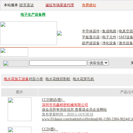
本站服务 |
首页直达
诚征市场渠道代理
免费建站
电子生产设备网
|
汽车电子电器网
|
电子工具网
|
电子仪器仪表网
|
工控自
半导体器件
|
集成电路
|
电真空器
平板显示器
|
电子元件
|
SMT设
超声波设备
|
净化设备
|
激光设备
首页
｜
供应
｜
求购
｜
公司库
｜
产品库
｜
新闻
｜
访谈
｜
技
关
电火花加工设备
对应小类
|
电火花线切割机
|
电火花穿孔机
图片
产品/公
C
C
D
测
试
(
图
)
深圳市兆鑫精密机械有限公司
该会员所有供应信息 查看该会员企业网站
发布更新时间：2010-1-14 9:58:16
www.01dianzi.com/tradeinfo/offerdetail/46-1180-3384-902441.
C
C
D
(
图
)