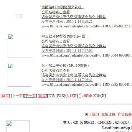
镜
面
达
0
.
1
R
a
的
镜
面
火
花
机
公司名称点击查看
无图
该会员所有供应信息 查看该会员企业网站
发布更新时间：2010-1-14 8:29:21
www.01dianzi.com/tradeinfo/offerdetail/46-1180-3385-893273.
中
走
丝
环
保
型
线
切
割
机
床
(
图
)
公司名称点击查看
该会员所有供应信息 查看该会员企业网站
发布更新时间：2010-1-14 7:37:06
www.01dianzi.com/tradeinfo/offerdetail/46-1180-3384-893098.
台
一
加
工
中
心
机
V
M
C
-
1
4
0
0
(
图
)
公司名称点击查看
该会员所有供应信息 查看该会员企业网站
发布更新时间：2010-1-14 7:26:42
www.01dianzi.com/tradeinfo/offerdetail/46-1180-3385-895041.
[首页] [上一页]
[
下一页
] [
尾页
][页次 第
1
页/共
15
页] [共
405
条
27
条/页]
关于我们
|
友情连接
|
广告服务
电话：021-62406322，62406323，62406324
E-mail: huixuan#v