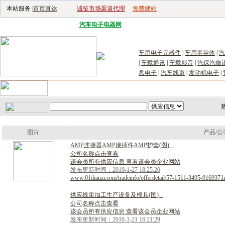
本站服务 |
首页直达
诚征市场渠道代理
免费建站
电子生产设备网
|
汽车电子电器网
|
电子工具网
|
电子仪器仪表网
|
工控自
车用电子元器件
|
车用半导体
|
汽
|
车载通讯
|
车载影音
|
汽保汽修
盘电子
|
汽车线束
|
发动机电子
|
首页
｜
供应
｜
求购
｜
公司库
｜
产品库
｜
新闻
｜
访谈
｜
技
图片
产品/公
A
M
P
连
接
器
A
M
P
接
插
件
A
M
P
护
套
(
图
)
公司名称点击查看
该会员所有供应信息 查看该会员企业网站
发布更新时间：2010-1-27 18:25:20
www.01dianzi.com/tradeinfo/offerdetail/57-1511-3495-916937.h
供
应
线
束
加
工
生
产
设
备
及
模
具
(
图
)
公司名称点击查看
该会员所有供应信息 查看该会员企业网站
发布更新时间：2010-1-21 16:21:29