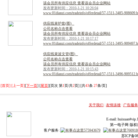
该会员所有供应信息 查看该会员企业网站
发布更新时间：2010-1-21 10:26:04
www.01dianzi.com/tradeinfo/offerdetail/57-1511-3485-908609.h
供
应
线
束
护
套
(
图
)
公司名称点击查看
该会员所有供应信息 查看该会员企业网站
发布更新时间：2010-1-21 10:17:17
www.01dianzi.com/tradeinfo/offerdetail/57-1511-3495-909497.h
供
应
线
束
波
文
管
(
图
)
公司名称点击查看
该会员所有供应信息 查看该会员企业网站
发布更新时间：2010-1-21 10:15:43
www.01dianzi.com/tradeinfo/offerdetail/57-1511-3496-909512.h
[首页] [上一页]
[
下一页
] [
尾页
][页次 第
1
页/共
2
页] [共
43
条
27
条/页]
关于我们
|
友情连接
|
广告服务
E-mail: huixuan#v
第一电子网·版权所有
客户服务:
苏ICP备08