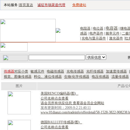
本站服务 |
首页直达
诚征市场渠道代理
免费建站
电子生产设备网
|
汽车电子电器网
|
电子工具网
|
电子仪器仪表网
|
工控自
电容器
电阻器
|
电位器
|
|
继电
感器
|
电声器件
|
频率元件
|
二极
|
|
|
光电与显示器件
激光器件
红
首页
｜
供应
｜
求购
｜
公司库
｜
产品库
｜
新闻
｜
访谈
｜
技
传感器
对应小类
|
敏感元件
|
电磁传感器
|
光电传感器
|
光纤传感器
|
加速度传感器
|
视觉、图像传感器
|
料位、液位传感器
|
生物/化学传感器
|
电压传感器
|
流量传感器
图片
产品/公
美
国
R
E
N
C
O
编
码
器
(
图
)
公司名称点击查看
该会员所有供应信息 查看该会员企业网站
发布更新时间：2009-9-2 21:40:11
www.01dianzi.com/tradeinfo/offerdetail/58-1528-3822-908238.h
德
国
B
A
L
L
U
F
F
传
感
器
(
图
)
公司名称点击查看