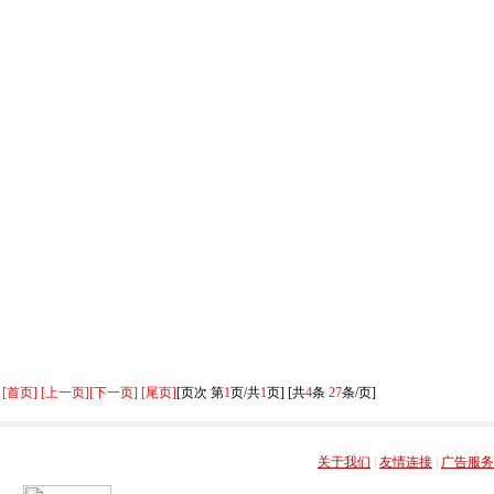
[首页] [上一页]
[下一页] [尾页]
[页次 第
1
页/共
1
页] [共
4
条
27
条/页]
关于我们
|
友情连接
|
广告服务