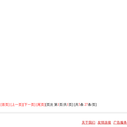
[首页] [上一页]
[下一页] [尾页]
[页次 第
1
页/共
1
页] [共
5
条
27
条/页]
关于我们
|
友情连接
|
广告服务