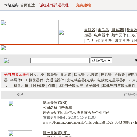
本站服务 |
首页直达
诚征市场渠道代理
免费建站
电子生产设备网
|
汽车电子电器网
|
电子工具网
|
电子仪器仪表网
|
工控自
电容器
电阻器
|
电位器
|
|
继电
感器
|
电声器件
|
频率元件
|
二极
|
|
|
光电与显示器件
激光器件
红
首页
｜
供应
｜
求购
｜
公司库
｜
产品库
｜
新闻
｜
访谈
｜
技
光电与显示器件
对应小类
|
显象管
|
显示管
|
指示管
|
示波管
|
投影管
|
摄像管
|
光电
器
|
半导体CCD摄像器件
|
光通信器件
|
光电耦合器(光耦)
|
电致发光显示器(EL)
|
真
片
|
手机显示屏
|
LED模块
|
点阵
|
LED电子显示屏
|
背光器件
|
其他光电与显示器件
图片
产品/公
供
应
显
象
管
(
图
)
公司名称点击查看
该会员所有供应信息 查看该会员企业网站
发布更新时间：2010-1-15 9:13:08
www.01dianzi.com/tradeinfo/offerdetail/58-1529-3843-908727.h
供
应
显
象
管
(
图
)