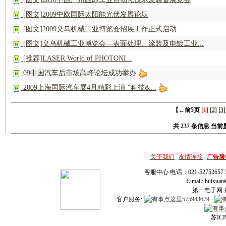
[图文]2009中欧国际太阳能光伏发展论坛
[图文]2009义乌机械工业博览会招展工作正式启动
[图文]义乌机械工业博览会—表面处理、涂装及电镀工业...
[推荐]LASER World of PHOTONI...
09中国汽车后市场高峰论坛成功举办
2009上海国际汽车展4月精彩上演 “科技&...
【←前5页
[
1
]
[2]
[3]
共 237 条信息 当前显示
关于我们
|
友情连接
|
广告服
客服中心 电话：021-52752657 52
E-mail: huixu
第一电子网·版
客户服务:
苏ICP