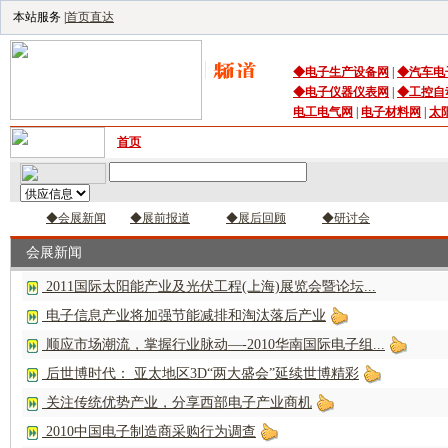
本站服务 |
首页直达
◆
电子生产设备
网
|
◆
汽车电
◆
电子仪器仪表网
|
◆
工控自
电工电气网
|
电子材料网
|
太
首页
｜
供应
｜
求购
｜
公司库
｜
产品库
｜
资讯
｜
技术频
◆会展新闻
◆展前报道
◆展后回顾
◆研讨会
会展新闻
2011国际太阳能产业及光伏工程(上海)展览会暨论坛...
电子信息产业将加强节能减排和淘汰落后产业
顺应市场潮流，掌握行业脉动—-2010华南国际电子组...
后世博时代： 亚太地区3D“两大盛会”延续世博精彩
关注传统优势产业，分享西部电子产业商机
2010中国电子制造商采购行为调查