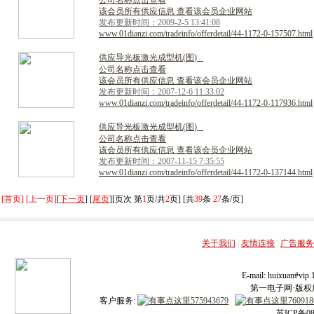
公司名称点击查看
该会员所有供应信息 查看该会员企业网站
发布更新时间：2009-2-5 13:41:08
www.01dianzi.com/tradeinfo/offerdetail/44-1172-0-157507.html
供
应
导
光
板
激
光
成
型
机
(
图
)
公司名称点击查看
该会员所有供应信息 查看该会员企业网站
发布更新时间：2007-12-6 11:33:02
www.01dianzi.com/tradeinfo/offerdetail/44-1172-0-117936.html
供
应
导
光
板
激
光
成
型
机
(
图
)
公司名称点击查看
该会员所有供应信息 查看该会员企业网站
发布更新时间：2007-11-15 7:35:55
www.01dianzi.com/tradeinfo/offerdetail/44-1172-0-137144.html
[首页] [上一页]
[
下一页
] [
尾页
][页次 第
1
页/共
2
页] [共
39
条
27
条/页]
关于我们
|
友情连接
|
广告服务
E-mail: huixuan#v
第一电子网·版权所有
客户服务:
苏ICP备08