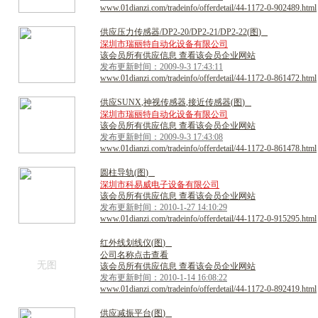
www.01dianzi.com/tradeinfo/offerdetail/44-1172-0-902489.html
供
应
压
力
传
感
器
/
D
P
2
-
2
0
/
D
P
2
-
2
1
/
D
P
2
-
2
2
(
图
)
深圳市瑞丽特自动化设备有限公司
该会员所有供应信息 查看该会员企业网站
发布更新时间：2009-9-3 17:43:11
www.01dianzi.com/tradeinfo/offerdetail/44-1172-0-861472.html
供
应
S
U
N
X
,
神
视
传
感
器
,
接
近
传
感
器
(
图
)
深圳市瑞丽特自动化设备有限公司
该会员所有供应信息 查看该会员企业网站
发布更新时间：2009-9-3 17:43:08
www.01dianzi.com/tradeinfo/offerdetail/44-1172-0-861478.html
圆
柱
导
轨
(
图
)
深圳市科易威电子设备有限公司
该会员所有供应信息 查看该会员企业网站
发布更新时间：2010-1-27 14:10:29
www.01dianzi.com/tradeinfo/offerdetail/44-1172-0-915295.html
红
外
线
划
线
仪
(
图
)
公司名称点击查看
无图
该会员所有供应信息 查看该会员企业网站
发布更新时间：2010-1-14 16:08:22
www.01dianzi.com/tradeinfo/offerdetail/44-1172-0-892419.html
供
应
减
振
平
台
(
图
)