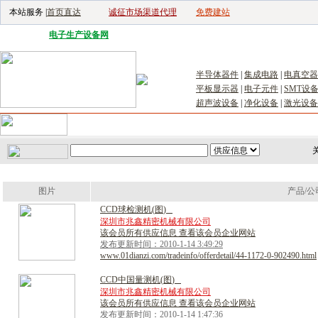
本站服务 |
首页直达
诚征市场渠道代理
免费建站
电子生产设备网
|
汽车电子电器网
|
电子工具网
|
电子仪器仪表网
|
工控自
半导体器件
|
集成电路
|
电真空器
平板显示器
|
电子元件
|
SMT设
超声波设备
|
净化设备
|
激光设备
首页
｜
供应
｜
求购
｜
公司库
｜
产品库
｜
新闻
｜
访谈
｜
技
关
图片
产品/公
C
C
D
球
检
测
机
(
图
)
深圳市兆鑫精密机械有限公司
该会员所有供应信息 查看该会员企业网站
发布更新时间：2010-1-14 3:49:29
www.01dianzi.com/tradeinfo/offerdetail/44-1172-0-902490.html
C
C
D
中
国
量
测
机
(
图
)
深圳市兆鑫精密机械有限公司
该会员所有供应信息 查看该会员企业网站
发布更新时间：2010-1-14 1:47:36