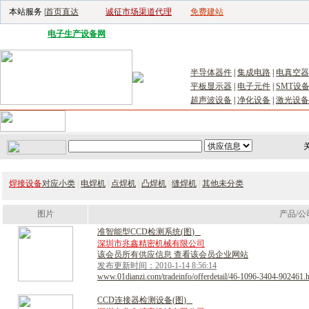
本站服务 |
首页直达
诚征市场渠道代理
免费建站
电子生产设备网
|
汽车电子电器网
|
电子工具网
|
电子仪器仪表网
|
工控自
半导体器件
|
集成电路
|
电真空器
平板显示器
|
电子元件
|
SMT设
超声波设备
|
净化设备
|
激光设备
首页
｜
供应
｜
求购
｜
公司库
｜
产品库
｜
新闻
｜
访谈
｜
技
关
焊接设备
对应小类
|
电焊机
|
点焊机
|
凸焊机
|
缝焊机
|
其他未分类
图片
产品/公
准
智
能
型
C
C
D
检
测
系
统
(
图
)
深圳市兆鑫精密机械有限公司
该会员所有供应信息 查看该会员企业网站
发布更新时间：2010-1-14 8:56:14
www.01dianzi.com/tradeinfo/offerdetail/46-1096-3404-902461.
C
C
D
连
接
器
检
测
设
备
(
图
)