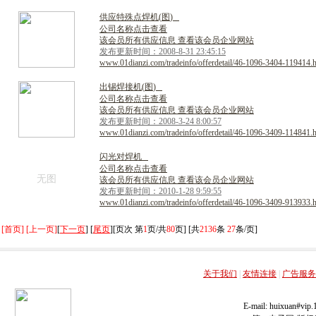
供
应
特
殊
点
焊
机
(
图
)
公司名称点击查看
该会员所有供应信息 查看该会员企业网站
发布更新时间：2008-8-31 23:45:15
www.01dianzi.com/tradeinfo/offerdetail/46-1096-3404-119414.
出
锡
焊
接
机
(
图
)
公司名称点击查看
该会员所有供应信息 查看该会员企业网站
发布更新时间：2008-3-24 8:00:57
www.01dianzi.com/tradeinfo/offerdetail/46-1096-3409-114841.
闪
光
对
焊
机
公司名称点击查看
无图
该会员所有供应信息 查看该会员企业网站
发布更新时间：2010-1-28 9:59:55
www.01dianzi.com/tradeinfo/offerdetail/46-1096-3409-913933.
[首页] [上一页]
[
下一页
] [
尾页
][页次 第
1
页/共
80
页] [共
2136
条
27
条/页]
关于我们
|
友情连接
|
广告服务
E-mail: huixuan#v