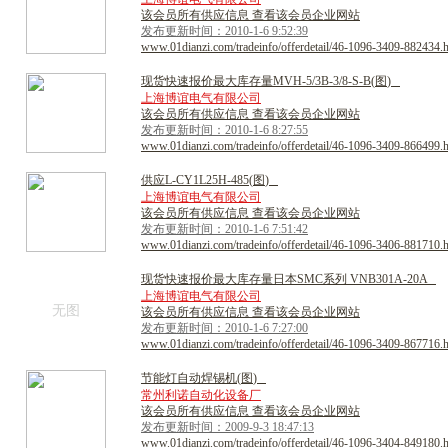
该会员所有供应信息 查看该会员企业网站
发布更新时间：2010-1-6 9:52:39
www.01dianzi.com/tradeinfo/offerdetail/46-1096-3409-882434.
现
货
快
速
报
价
最
大
库
存
量
M
V
H
-
5
/
3
B
-
3
/
8
-
S
-
B
(
图
)
上海博谊电气有限公司
该会员所有供应信息 查看该会员企业网站
发布更新时间：2010-1-6 8:27:55
www.01dianzi.com/tradeinfo/offerdetail/46-1096-3409-866499.
供
应
L
-
C
Y
1
L
2
5
H
-
4
8
5
(
图
)
上海博谊电气有限公司
该会员所有供应信息 查看该会员企业网站
发布更新时间：2010-1-6 7:51:42
www.01dianzi.com/tradeinfo/offerdetail/46-1096-3406-881710.
现
货
快
速
报
价
最
大
库
存
量
日
本
S
M
C
系
列
V
N
B
3
0
1
A
-
2
0
A
上海博谊电气有限公司
无图
该会员所有供应信息 查看该会员企业网站
发布更新时间：2010-1-6 7:27:00
www.01dianzi.com/tradeinfo/offerdetail/46-1096-3409-867716.
节
能
灯
自
动
焊
锡
机
(
图
)
常州利诺自动化设备厂
该会员所有供应信息 查看该会员企业网站
发布更新时间：2009-9-3 18:47:13
www.01dianzi.com/tradeinfo/offerdetail/46-1096-3404-849180.