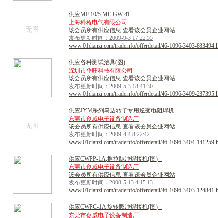
供
应
M
F
1
0
/
5
M
C
G
W
4
1
上海科程电气有限公司
无图
该会员所有供应信息 查看该会员企业网站
发布更新时间：2009-9-3 17:22:55
www.01dianzi.com/tradeinfo/offerdetail/46-1096-3403-833494.
供
应
各
种
测
试
治
具
(
图
)
深圳市华旺科技有限公司
该会员所有供应信息 查看该会员企业网站
发布更新时间：2009-5-3 18:41:30
www.01dianzi.com/tradeinfo/offerdetail/46-1096-3409-287395.
供
应
J
Y
M
系
列
马
达
转
子
专
用
逆
变
电
阻
焊
机
东莞市创威电子设备制造厂
无图
该会员所有供应信息 查看该会员企业网站
发布更新时间：2009-4-4 8:22:42
www.01dianzi.com/tradeinfo/offerdetail/46-1096-3404-141259.
供
应
C
W
P
P
-
1
A
,
推
拉
脉
冲
焊
接
机
(
图
)
东莞市创威电子设备制造厂
该会员所有供应信息 查看该会员企业网站
发布更新时间：2008-5-13 4:15:13
www.01dianzi.com/tradeinfo/offerdetail/46-1096-3403-124841.
供
应
C
W
P
C
-
1
A
旋
转
脈
冲
焊
接
机
(
图
)
东莞市创威电子设备制造厂