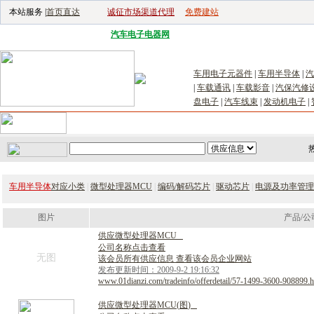
本站服务 |
首页直达
诚征市场渠道代理
免费建站
电子生产设备网
|
汽车电子电器网
|
电子工具网
|
电子仪器仪表网
|
工控自
车用电子元器件
|
车用半导体
|
汽
|
车载通讯
|
车载影音
|
汽保汽修
盘电子
|
汽车线束
|
发动机电子
|
首页
｜
供应
｜
求购
｜
公司库
｜
产品库
｜
新闻
｜
访谈
｜
技
车用半导体
对应小类
|
微型处理器MCU
|
编码/解码芯片
|
驱动芯片
|
电源及功率管理
图片
产品/公
供
应
微
型
处
理
器
M
C
U
公司名称点击查看
无图
该会员所有供应信息 查看该会员企业网站
发布更新时间：2009-9-2 19:16:32
www.01dianzi.com/tradeinfo/offerdetail/57-1499-3600-908899.h
供
应
微
型
处
理
器
M
C
U
(
图
)