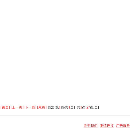
[首页] [上一页]
[下一页] [尾页]
[页次 第
1
页/共
1
页] [共
3
条
27
条/页]
关于我们
|
友情连接
|
广告服务