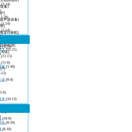
[无铅回流焊]
波
(1-14)
T设备]
)
炉]
12-28)
[超声波设备]
清
(1-14)
管]
：
(1-14)
[视觉印刷机]
看
(11-21)
[无铅波峰焊]
[防静电球]
设
(5-22)
嵌入
(11-21)
,马达]
)
发
(11-15)
应
(11-6)
焊接
(5-30)
-27)
-12)
企业
(8-4)
(5-9)
技术
(10-13)
5-16)
)
仪
(10-9)
用化
(8-10)
展
(8-10)