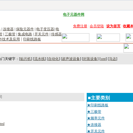
子工具网
|
电子仪器仪表网
|
工控自动化网
|
电子元器件网
|
电工电气网
|
电子材料网
|
太阳
免费注册
|
会员登陆
|
设为首页
|
收藏
器
|
连接器
|
保险元器件
|
电子变压器
|
电
管
|
三极管
|
集成电路
|
开关元件
|
传感器
|
外技术及应用
印刷线路板
术
｜
市场
｜
展会
｜人才
热门关键字：[
贴片机
] [
流水线
] [
自动化
] [
超声波设备
] [
封装设备
] [
smt
] [
马达
]
司
■主要类别
★印刷线路板
★三极管
★频率元件
tml
★连接器
★开关元件