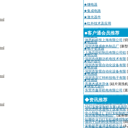
★继电器
★集成电路
★激光器件
tml
★红外技术及应用
★光电与显示器件
■客户通会员推荐
★二极管
·
迪思科科技上海有限公司
[切
★电阻器
·
深圳市隆盛电热制品厂
[新
tml
★电子变压器
·
上海晶田铝制品有限公司铝
★电位器
·
深圳市伟顺达机电技术有限
★电声器件
·
深圳市智晨自动化设备有限
★电容器
·
深圳市智晨自动化设备有限
★电感器
tml
·
深圳市百汇特科技电子有限
★传感器
·
高唐杰盛半导体
[硅片清洗机
★保险元器件
·
东莞市鑫菲机电有限公司
[
·
深圳市瑞天宇科技有限公司
◆资讯推荐
·
深圳粤城工业设备有限公司
tml
·
SMT实验室制程方案(桌面
·
深圳市科美通电子设备有限
·
中小型电子厂THT无铅制程
·
深圳海荣电热制品厂
[发热管
·
短脚作业THT无铅波峰焊制
·
深圳千山利科技有限公司
[
·
采购超声波清洗机的方法
(4-