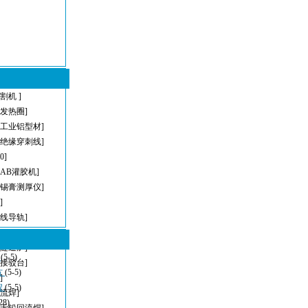
割机 ]
型发热圈]
[工业铝型材]
[绝缘穿刺线]
[0]
[AB灌胶机]
[锡膏测厚仪]
]
直线导轨]
[AOI]
[隧道炉]
型
(5-5)
[接驳台]
方
(5-5)
]
程
(5-5)
回流焊]
28)