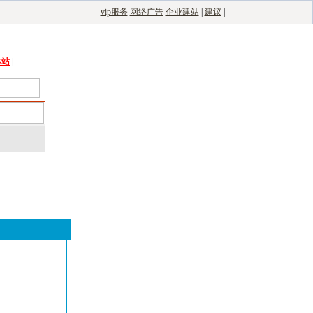
vip服务
网络广告
企业建站
|
建议
|
能光伏网
|
电子制造自动化
|
电子整机网
本站
|