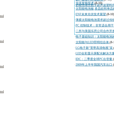
·
光伏发电技术
(8-10)
·
必能信推出数字超声波塑料
·
太阳能电池板,多晶硅和单晶
·
ENF未来光伏技术展望
(8-10
tml
·
薄膜太阳能电池需求超过传
·
PC 控制技术：非常适合用
·
二所与美国乐思公司合作开
·
电子基础知识：太阳能电池
tml
·
太阳能与LED照明结合体
(8-
·
LG电子新“宽带高清电视”采
·
LED全彩显示屏配光解决方
·
IDC：二季度全球PC出货量
·
2009年上半年我国汽车出口
tml
tml