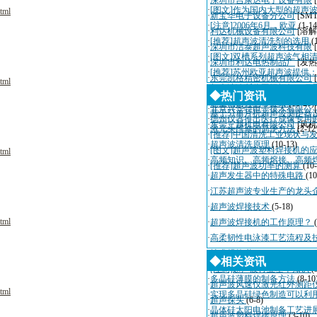
·
深圳市吉康达电子设备有限
·
[图文]作为国内大型的超声
tml
·
新宝华电子设备分公司
[SM
·
[注意]2006年6月，欧亚
(1-14
·
利达机械设备有限公司
[溶解
·
[推荐]超声波清洗剂的选用
(
·
深圳市洁泰超声波科技有限
·
[图文]双槽系列超声波气相
·
深圳市利达电热制品厂
[发热
·
[推荐]苏州欧亚超声波提供
·
东莞凯格精密机械有限公司
tml
·
超声波诊断仪国际招标10月
·
深圳市迈瑞自动化设备有限
◆热门资讯
·
适量辐射有利于健康
(11-20)
·
北京兴华特电子技术有限公
·
基于51单片机超声波测距器
·
德州仪器推出医疗成像专用
·
东莞三越机电有限公司
[风机
·
激光头维修的简便方法
(2-12
·
[推荐]中国清洗工业现状与
·
超声波清洗原理
(10-13)
·
[图文]超声波塑料焊接机的
tml
·
高频知识、高频熔接、高频
·
[推荐]超声波功率的测算
(10
·
超声发生器中的特殊电路
(10
·
江苏超声波专业生产的龙头
·
超声波焊接技术
(5-18)
tml
·
超声波焊接机的工作原理？
·
高柔韧性电泳漆工艺流程及
·
技术规格书
(4-3)
◆相关资讯
·
[注意]超声波行业基本知识
(
·
多晶硅薄膜的制备方法
(8-10
·
超声波风速仪激光红外测距
tml
·
实现多晶硅绿色制造可以利
·
超声探头
(6-8)
·
晶体硅太阳电池制备工艺进
·
超声波塑料焊接原理
(3-10)