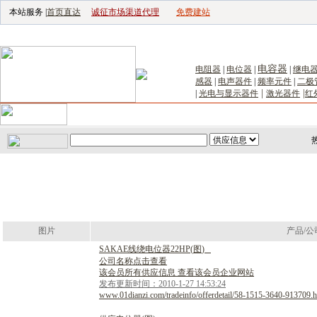
本站服务 |
首页直达
诚征市场渠道代理
免费建站
电子生产设备网
|
汽车电子电器网
|
电
电容器
电阻器
|
电位器
|
|
继电
感器
|
电声器件
|
频率元件
|
二极
|
|
|
光电与显示器件
激光器件
红
首页
｜
供应
｜
求购
｜
公司库
｜
产品库
｜
新闻
｜
访谈
｜
技
图片
产品/公
S
A
K
A
E
线
绕
电
位
器
2
2
H
P
(
图
)
公司名称点击查看
该会员所有供应信息 查看该会员企业网站
发布更新时间：2010-1-27 14:53:24
www.01dianzi.com/tradeinfo/offerdetail/58-1515-3640-913709.h