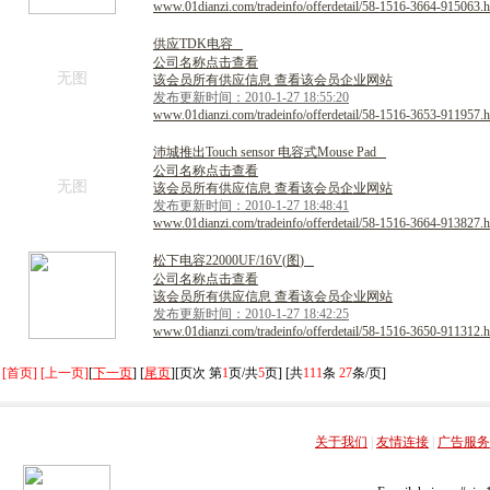
www.01dianzi.com/tradeinfo/offerdetail/58-1516-3664-915063.h
供
应
T
D
K
电
容
公司名称点击查看
无图
该会员所有供应信息 查看该会员企业网站
发布更新时间：2010-1-27 18:55:20
www.01dianzi.com/tradeinfo/offerdetail/58-1516-3653-911957.h
沛
城
推
出
T
o
u
c
h
s
e
n
s
o
r
电
容
式
M
o
u
s
e
P
a
d
公司名称点击查看
无图
该会员所有供应信息 查看该会员企业网站
发布更新时间：2010-1-27 18:48:41
www.01dianzi.com/tradeinfo/offerdetail/58-1516-3664-913827.h
松
下
电
容
2
2
0
0
0
U
F
/
1
6
V
(
图
)
公司名称点击查看
该会员所有供应信息 查看该会员企业网站
发布更新时间：2010-1-27 18:42:25
www.01dianzi.com/tradeinfo/offerdetail/58-1516-3650-911312.h
[首页] [上一页]
[
下一页
] [
尾页
][页次 第
1
页/共
5
页] [共
111
条
27
条/页]
关于我们
|
友情连接
|
广告服务