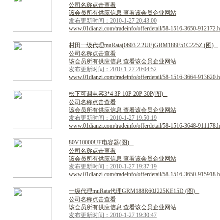
公司名称点击查看
该会员所有供应信息 查看该会员企业网站
发布更新时间：2010-1-27 20:43:00
www.01dianzi.com/tradeinfo/offerdetail/58-1516-3650-912172.h
村
田
一
级
代
理
m
u
R
a
t
a
(
0
6
0
3
2
.
2
U
F
)
G
R
M
1
8
8
F
5
1
C
2
2
5
Z
(
图
)
公司名称点击查看
该会员所有供应信息 查看该会员企业网站
发布更新时间：2010-1-27 20:04:52
www.01dianzi.com/tradeinfo/offerdetail/58-1516-3664-913620.h
松
下
可
调
电
容
3
*
4
3
P
1
0
P
2
0
P
3
0
P
(
图
)
公司名称点击查看
该会员所有供应信息 查看该会员企业网站
发布更新时间：2010-1-27 19:50:19
www.01dianzi.com/tradeinfo/offerdetail/58-1516-3648-911178.h
8
0
V
1
0
0
0
0
U
F
电
容
器
(
图
)
公司名称点击查看
该会员所有供应信息 查看该会员企业网站
发布更新时间：2010-1-27 19:37:19
www.01dianzi.com/tradeinfo/offerdetail/58-1516-3650-915918.h
一
级
代
理
m
u
R
a
t
a
代
理
G
R
M
1
8
8
R
6
0
J
2
2
5
K
E
1
5
D
(
图
)
公司名称点击查看
该会员所有供应信息 查看该会员企业网站
发布更新时间：2010-1-27 19:30:47