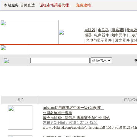
本站服务 |
首页直达
诚征市场渠道代理
免费建站
电子生产设备网
|
汽车电子电器网
|
电子工具网
|
电子仪器仪表网
|
工控自
电容器
电阻器
|
电位器
|
|
继电
感器
|
电声器件
|
频率元件
|
二极
|
|
|
光电与显示器件
激光器件
红
首页
｜
供应
｜
求购
｜
公司库
｜
产品库
｜
新闻
｜
访谈
｜
技
图片
产品/公
r
u
b
y
c
o
n
铝
电
解
电
容
中
国
一
级
代
理
(
图
)
公司名称点击查看
该会员所有供应信息 查看该会员企业网站
发布更新时间：2010-1-27 23:45:52
www.01dianzi.com/tradeinfo/offerdetail/58-1516-3650-912174.h