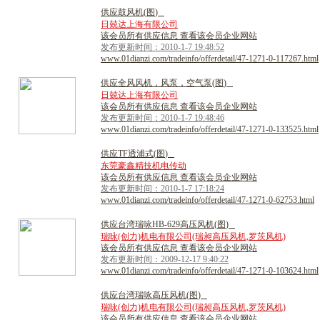
供
应
鼓
风
机
(
图
)
日兢达上海有限公司
该会员所有供应信息 查看该会员企业网站
发布更新时间：2010-1-7 19:48:52
www.01dianzi.com/tradeinfo/offerdetail/47-1271-0-117267.html
供
应
全
风
风
机
，
风
泵
，
空
气
泵
(
图
)
日兢达上海有限公司
该会员所有供应信息 查看该会员企业网站
发布更新时间：2010-1-7 19:48:46
www.01dianzi.com/tradeinfo/offerdetail/47-1271-0-133525.html
供
应
T
F
透
浦
式
(
图
)
东莞豪鑫精技机电传动
该会员所有供应信息 查看该会员企业网站
发布更新时间：2010-1-7 17:18:24
www.01dianzi.com/tradeinfo/offerdetail/47-1271-0-62753.html
供
应
台
湾
瑞
咏
H
B
-
6
2
9
高
压
风
机
(
图
)
瑞咏(创力)机电有限公司(瑞昶高压风机,罗茨风机)
该会员所有供应信息 查看该会员企业网站
发布更新时间：2009-12-17 9:40:22
www.01dianzi.com/tradeinfo/offerdetail/47-1271-0-103624.html
供
应
台
湾
瑞
咏
高
压
风
机
(
图
)
瑞咏(创力)机电有限公司(瑞昶高压风机,罗茨风机)
该会员所有供应信息 查看该会员企业网站