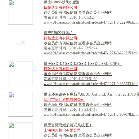
供
应
R
B
0
5
5
鼓
风
机
(
图
)
日兢达上海有限公司
该会员所有供应信息 查看该会员企业网站
发布更新时间：2010-1-8 0:53:27
www.01dianzi.com/tradeinfo/offerdetail/47-1271-0-222706.html
供
应
R
B
0
2
2
鼓
风
机
日兢达上海有限公司
无图
该会员所有供应信息 查看该会员企业网站
发布更新时间：2010-1-7 23:52:24
www.01dianzi.com/tradeinfo/offerdetail/47-1271-0-222715.html
供
应
S
S
D
-
1
/
4
S
S
D
-
1
/
2
S
S
D
-
1
S
S
D
-
2
S
S
D
-
3
(
图
)
日兢达上海有限公司
该会员所有供应信息 查看该会员企业网站
发布更新时间：2010-1-7 23:51:59
www.01dianzi.com/tradeinfo/offerdetail/47-1271-0-335533.html
供
应
环
保
设
备
专
用
鼓
风
机
-
3
C
认
证
，
C
E
认
证
,
S
G
S
认
证
7
1
0
(
深圳市蒲江机电有限公司
该会员所有供应信息 查看该会员企业网站
发布更新时间：2010-1-7 23:47:17
www.01dianzi.com/tradeinfo/offerdetail/47-1271-0-807078.html
供
应
台
湾
尚
煜
多
冀
式
风
机
(
图
)
上海联万机电有限公司
该会员所有供应信息 查看该会员企业网站