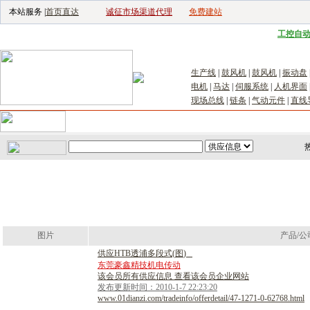
本站服务 |
首页直达
诚征市场渠道代理
免费建站
电子生产设备网
|
汽车电子电器网
|
电子工具网
|
电子仪器仪表网
|
工控自
生产线
|
鼓风机
|
鼓风机
|
振动盘
电机
|
马达
|
伺服系统
|
人机界面
现场总线
|
链条
|
气动元件
|
直线
首页
｜
供应
｜
求购
｜
公司库
｜
产品库
｜
新闻
｜
访谈
｜
技
图片
产品/公
供
应
H
T
B
透
浦
多
段
式
(
图
)
东莞豪鑫精技机电传动
该会员所有供应信息 查看该会员企业网站
发布更新时间：2010-1-7 22:23:20
www.01dianzi.com/tradeinfo/offerdetail/47-1271-0-62768.html