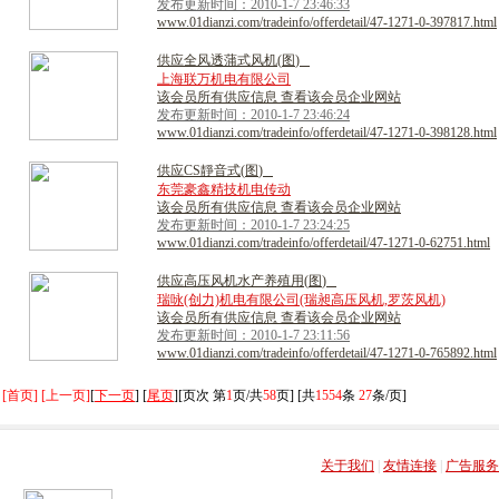
发布更新时间：2010-1-7 23:46:33
www.01dianzi.com/tradeinfo/offerdetail/47-1271-0-397817.html
供
应
全
风
透
蒲
式
风
机
(
图
)
上海联万机电有限公司
该会员所有供应信息 查看该会员企业网站
发布更新时间：2010-1-7 23:46:24
www.01dianzi.com/tradeinfo/offerdetail/47-1271-0-398128.html
供
应
C
S
靜
音
式
(
图
)
东莞豪鑫精技机电传动
该会员所有供应信息 查看该会员企业网站
发布更新时间：2010-1-7 23:24:25
www.01dianzi.com/tradeinfo/offerdetail/47-1271-0-62751.html
供
应
高
压
风
机
水
产
养
殖
用
(
图
)
瑞咏(创力)机电有限公司(瑞昶高压风机,罗茨风机)
该会员所有供应信息 查看该会员企业网站
发布更新时间：2010-1-7 23:11:56
www.01dianzi.com/tradeinfo/offerdetail/47-1271-0-765892.html
[首页] [上一页]
[
下一页
] [
尾页
][页次 第
1
页/共
58
页] [共
1554
条
27
条/页]
关于我们
|
友情连接
|
广告服务