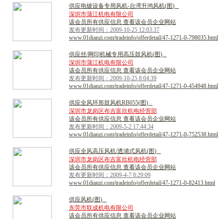
供
应
电
镀
设
备
专
用
风
机
-
台
湾
升
鸿
风
机
(
图
)
深圳市蒲江机电有限公司
该会员所有供应信息 查看该会员企业网站
发布更新时间：2009-10-25 12:03:37
www.01dianzi.com/tradeinfo/offerdetail/47-1271-0-798035.html
供
应
丝
/
网
印
机
械
专
用
高
压
鼓
风
机
(
图
)
深圳市蒲江机电有限公司
该会员所有供应信息 查看该会员企业网站
发布更新时间：2009-10-25 8:04:39
www.01dianzi.com/tradeinfo/offerdetail/47-1271-0-454948.html
供
应
全
风
环
形
鼓
风
机
R
B
0
5
5
(
图
)
深圳市龙岗区布吉富欣机电经营部
该会员所有供应信息 查看该会员企业网站
发布更新时间：2009-5-2 17:44:34
www.01dianzi.com/tradeinfo/offerdetail/47-1271-0-752538.html
供
应
全
风
高
压
风
机
/
透
浦
式
风
机
(
图
)
深圳市龙岗区布吉富欣机电经营部
该会员所有供应信息 查看该会员企业网站
发布更新时间：2009-4-7 8:29:09
www.01dianzi.com/tradeinfo/offerdetail/47-1271-0-82413.html
供
应
风
机
(
图
)
东莞市联成机电有限公司
该会员所有供应信息 查看该会员企业网站