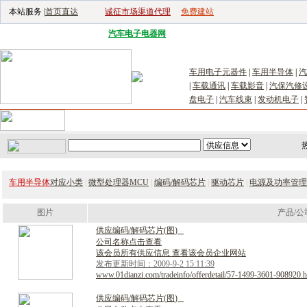
本站服务 |
首页直达
诚征市场渠道代理
免费建站
电子生产设备网
|
汽车电子电器网
|
电子工具网
|
电子仪器仪表网
|
工控自
车用电子元器件
|
车用半导体
|
汽
|
车载通讯
|
车载影音
|
汽保汽修
盘电子
|
汽车线束
|
发动机电子
|
首页
｜
供应
｜
求购
｜
公司库
｜
产品库
｜
新闻
｜
访谈
｜
技
车用半导体
对应小类
|
微型处理器MCU
|
编码/解码芯片
|
驱动芯片
|
电源及功率管理
图片
产品/公
供
应
编
码
/
解
码
芯
片
(
图
)
公司名称点击查看
该会员所有供应信息 查看该会员企业网站
发布更新时间：2009-9-2 15:11:39
www.01dianzi.com/tradeinfo/offerdetail/57-1499-3601-908920.h
供
应
编
码
/
解
码
芯
片
(
图
)