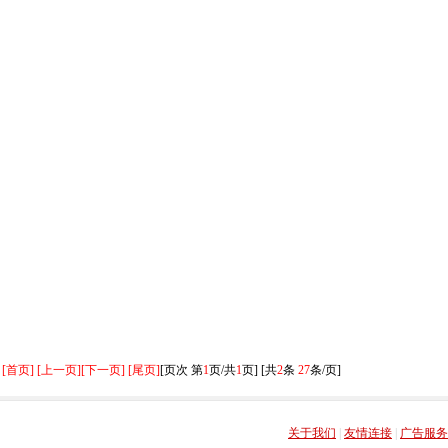
[首页] [上一页]
[下一页] [尾页]
[页次 第
1
页/共
1
页] [共
2
条
27
条/页]
关于我们
|
友情连接
|
广告服务