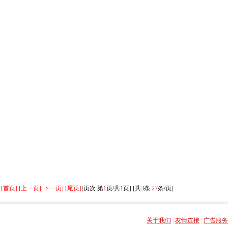
[首页] [上一页]
[下一页] [尾页]
[页次 第
1
页/共
1
页] [共
3
条
27
条/页]
关于我们
|
友情连接
|
广告服务