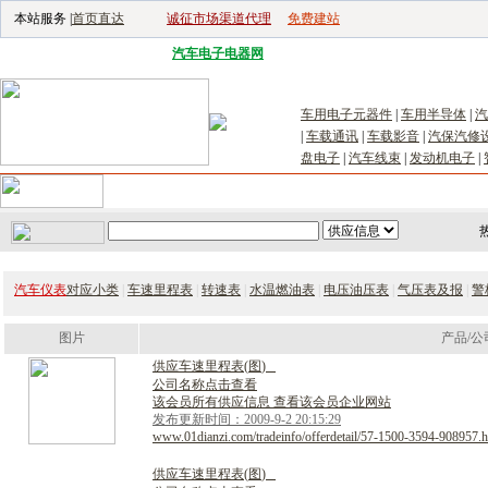
本站服务 |
首页直达
诚征市场渠道代理
免费建站
电子生产设备网
|
汽车电子电器网
|
电子工具网
|
电子仪器仪表网
|
工控自
车用电子元器件
|
车用半导体
|
汽
|
车载通讯
|
车载影音
|
汽保汽修
盘电子
|
汽车线束
|
发动机电子
|
首页
｜
供应
｜
求购
｜
公司库
｜
产品库
｜
新闻
｜
访谈
｜
技
汽车仪表
对应小类
|
车速里程表
|
转速表
|
水温燃油表
|
电压油压表
|
气压表及报
|
警
图片
产品/公
供
应
车
速
里
程
表
(
图
)
公司名称点击查看
该会员所有供应信息 查看该会员企业网站
发布更新时间：2009-9-2 20:15:29
www.01dianzi.com/tradeinfo/offerdetail/57-1500-3594-908957.h
供
应
车
速
里
程
表
(
图
)