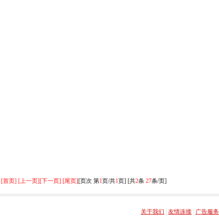
[首页] [上一页]
[下一页] [尾页]
[页次 第
1
页/共
1
页] [共
2
条
27
条/页]
关于我们
|
友情连接
|
广告服务