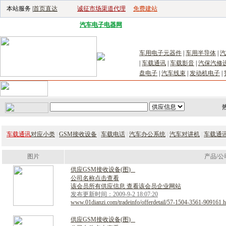
本站服务 |
首页直达
诚征市场渠道代理
免费建站
电子生产设备网
|
汽车电子电器网
|
电子工具网
|
电子仪器仪表网
|
工控自
车用电子元器件
|
车用半导体
|
汽
|
车载通讯
|
车载影音
|
汽保汽修
盘电子
|
汽车线束
|
发动机电子
|
首页
｜
供应
｜
求购
｜
公司库
｜
产品库
｜
新闻
｜
访谈
｜
技
车载通讯
对应小类
|
GSM接收设备
|
车载电话
|
汽车办公系统
|
汽车对讲机
|
车载通
图片
产品/公
供
应
G
S
M
接
收
设
备
(
图
)
公司名称点击查看
该会员所有供应信息 查看该会员企业网站
发布更新时间：2009-9-2 18:07:20
www.01dianzi.com/tradeinfo/offerdetail/57-1504-3561-909161.h
供
应
G
S
M
接
收
设
备
(
图
)