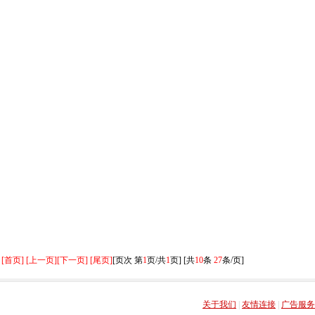
[首页] [上一页]
[下一页] [尾页]
[页次 第
1
页/共
1
页] [共
10
条
27
条/页]
关于我们
|
友情连接
|
广告服务