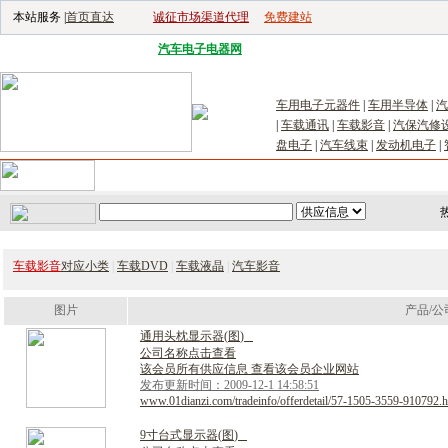
本站服务 |
首页直达
诚征市场渠道代理
免费建站
电子生产设备网
|
汽车电子电器网
|
电子工具网
|
电子仪器仪表网
|
工控自
车用电子元器件
|
车用半导体
|
汽
|
车载通讯
|
车载影音
|
汽保汽修
盘电子
|
汽车线束
|
发动机电子
|
首页
｜
供应
｜
求购
｜
公司库
｜
产品库
｜
新闻
｜
访谈
｜
技
车载影音
对应小类
|
车载DVD
|
车载液晶
|
汽车影音
图片
产品/公
通
用
头
枕
显
示
器
(
图
)
公司名称点击查看
该会员所有供应信息 查看该会员企业网站
发布更新时间：2009-12-1 14:58:51
www.01dianzi.com/tradeinfo/offerdetail/57-1505-3559-910792.h
9
寸
台
式
显
示
器
(
图
)