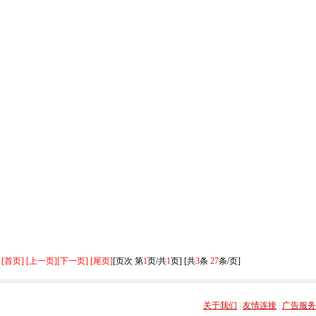
[首页] [上一页]
[下一页] [尾页]
[页次 第
1
页/共
1
页] [共
3
条
27
条/页]
关于我们
|
友情连接
|
广告服务