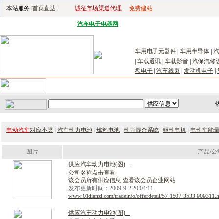
本站服务 |
首页直达
诚征市场渠道代理
免费建站
电子生产设备网
|
汽车电子电器网
|
电子工具网
|
电子仪器仪表网
|
工控自
车用电子元器件
|
车用半导体
|
汽
|
车载通讯
|
车载影音
|
汽保汽修
盘电子
|
汽车线束
|
发动机电子
|
首页
｜
供应
｜
求购
｜
公司库
｜
产品库
｜
新闻
｜
访谈
｜
技
电动汽车
对应小类
|
汽车动力电池
|
燃料电池
|
动力混合系统
|
驱动电机
|
电动车能
图片
产品/公
供
应
汽
车
动
力
电
池
(
图
)
公司名称点击查看
该会员所有供应信息 查看该会员企业网站
发布更新时间：2009-9-2 20:04:11
www.01dianzi.com/tradeinfo/offerdetail/57-1507-3533-909311.h
供
应
汽
车
动
力
电
池
(
图
)