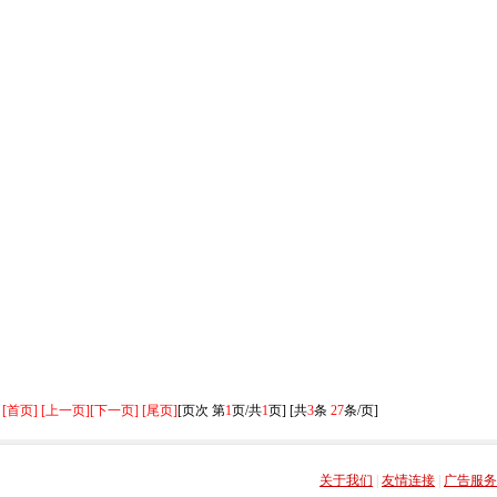
[首页] [上一页]
[下一页] [尾页]
[页次 第
1
页/共
1
页] [共
3
条
27
条/页]
关于我们
|
友情连接
|
广告服务