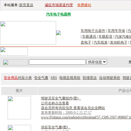
本站服务 |
首页直达
诚征市场渠道代理
免费建站
电子生产设备网
|
汽车电子电器网
|
电子工具网
|
电子仪器仪表网
|
工控自
车用电子元器件
|
车用半导体
|
汽
|
车载通讯
|
车载影音
|
汽保汽修
盘电子
|
汽车线束
|
发动机电子
|
首页
｜
供应
｜
求购
｜
公司库
｜
产品库
｜
新闻
｜
访谈
｜
技
安全用品
对应小类
|
安全气囊
|
SRS
|
电视监视系统
|
防撞雷达
|
自动驾驶系统
|
驾驶
图片
产品/公
驾
驶
员
安
全
气
囊
组
件
(
图
)
公司名称点击查看
该会员所有供应信息 查看该会员企业网站
发布更新时间：2009-9-2 21:27:17
www.01dianzi.com/tradeinfo/offerdetail/57-1509-3507-908607.h
供
应
安
全
气
囊
(
图
)