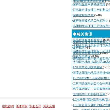
·
[推荐]超声波功率的测算
(10
·
超声发生器中的特殊电路
(10
·
江苏超声波专业生产的龙头
·
超声波焊接技术
(5-18)
·
超声波焊接机的工作原理？
·
高柔韧性电泳漆工艺流程及
·
技术规格书
(4-3)
◆相关资讯
·
[注意]超声波行业基本知识
(
·
多晶硅薄膜的制备方法
(8-10
·
超声波风速仪激光红外测距
·
实现多晶硅绿色制造可以利
·
超声探头
(6-8)
·
晶体硅太阳电池制备工艺进
·
超声波塑料焊接原理
(3-10)
·
光伏发电技术
(8-10)
·
必能信推出数字超声波塑料
·
太阳能电池板,多晶硅和单晶
·
ENF未来光伏技术展望
(8-10
·
薄膜太阳能电池需求超过传
·
PC 控制技术：非常适合用
·
二所与美国乐思公司合作开
·
电子基础知识：太阳能电池
·
太阳能与LED照明结合体
(8-
·
LG电子新“宽带高清电视”采
，
，
，
，
·
LED全彩显示屏配光解决方
|
在线咨询
|
法律声明
|
欢迎合作
|
意见反馈