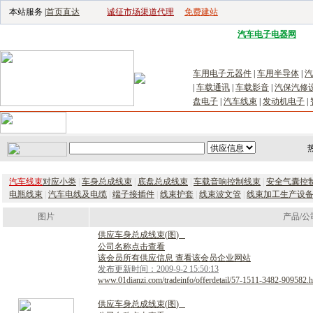
本站服务 |
首页直达
诚征市场渠道代理
免费建站
电子生产设备网
|
汽车电子电器网
|
电
车用电子元器件
|
车用半导体
|
汽
|
车载通讯
|
车载影音
|
汽保汽修
盘电子
|
汽车线束
|
发动机电子
|
首页
｜
供应
｜
求购
｜
公司库
｜
产品库
｜
新闻
｜
访谈
｜
技
汽车线束
对应小类
|
车身总成线束
|
底盘总成线束
|
车载音响控制线束
|
安全气囊控
电瓶线束
|
汽车电线及电缆
|
端子接插件
|
线束护套
|
线束波文管
|
线束加工生产设
图片
产品/公
供
应
车
身
总
成
线
束
(
图
)
公司名称点击查看
该会员所有供应信息 查看该会员企业网站
发布更新时间：2009-9-2 15:50:13
www.01dianzi.com/tradeinfo/offerdetail/57-1511-3482-909582.h
供
应
车
身
总
成
线
束
(
图
)