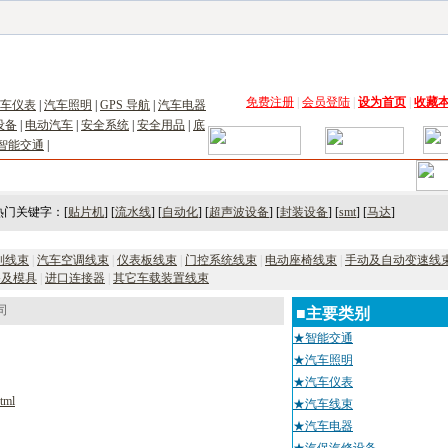
子工具网
|
电子仪器仪表网
|
工控自动化网
|
电子元器件网
|
电工电气网
|
电子材料网
|
太阳
免费注册
|
会员登陆
|
设为首页
|
收藏
车仪表
|
汽车照明
|
GPS 导航
|
汽车电器
设备
|
电动汽车
|
安全系统
|
安全用品
|
底
智能交通
|
术
｜
市场
｜
展会
｜人才
热门关键字：[
贴片机
] [
流水线
] [
自动化
] [
超声波设备
] [
封装设备
] [
smt
] [
马达
]
制线束
|
汽车空调线束
|
仪表板线束
|
门控系统线束
|
电动座椅线束
|
手动及自动变速线
备及模具
|
进口连接器
|
其它车载装置线束
司
■主要类别
★智能交通
★汽车照明
★汽车仪表
tml
★汽车线束
★汽车电器