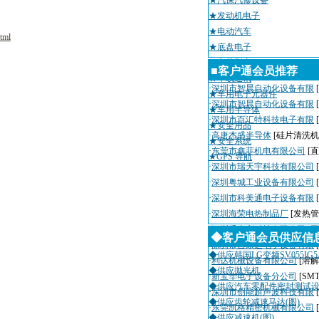
★汽保汽修设备
★发动机电子
★电动汽车
tml
★底盘电子
★车载影音
■客户通会员推荐
★车载通讯
·
深圳市智晨自动化设备有限
★车用电子元器件
·
深圳市智晨自动化设备有限
★车用半导体
·
深圳市百汇特科技电子有限
★安全用品
·
高唐杰盛半导体
[硅片清洗机
★安全系统
·
东莞市鑫菲机电有限公司
[
★GPS 导航
·
深圳市瑞天宇科技有限公司
·
深圳粤城工业设备有限公司
·
深圳市科美通电子设备有限
·
深圳海荣电热制品厂
[发热管
·
深圳千山利科技有限公司
[
◆客户通会员供应信
·
深圳市吉康达电子设备有限
◆供应韩国LG变频SV055IG5A
·
利达机械设备有限公司
[溶解
◆供应抛光机
·
新宝华电子设备分公司
[SM
◆供应汽车零配件密封测试
·
深圳市创能超声波科技有限
◆供应齿轮减速马达(图)
·
东莞凯格精密机械有限公司
◆供应减速机(图)