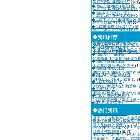
·
深圳市利达电热制品厂
[发热
◆供应凸轮间歇分割器(图)
·
深圳市迈瑞自动化设备有限
◆供应KHK齿轮箱(图)
·
北京兴华特电子技术有限公
◆供应干式多片电磁离合器(图
·
东莞三越机电有限公司
[风机
◆供应可编程控制器PLC (图)
·
深圳市鑫永豐焊接材料有限
◆供应人机界面(图)
·
上海克迪迈机电设备有限公
◆资讯推荐
◆供应气密测试设备(图)
·
吉鑫（上海）商贸有限公司
·
SMT实验室制程方案(桌面
◆供应蜗轮减速机(图)
·
上海三威防静电装备有限公
[
·
中小型电子厂THT无铅制程
◆供应其他产品(图)
·
短脚作业THT无铅波峰焊制
◆供应导轨轴承(图)
·
采购超声波清洗机的方法
(4-
◆供应直流电机(图)
·
[图文]作为国内大型的超声
◆韩国SBC精密导轨(图)
·
[注意]2006年6月，欧亚
(1-14
◆供应KSS丝杠(图)
·
[推荐]超声波清洗剂的选用
(
◆滚珠丝杠(图)
·
[图文]双槽系列超声波气相
◆供应台湾升鸿风机(图)
·
[推荐]苏州欧亚超声波提供
◆CPC直线导轨(图)
·
超声波诊断仪国际招标10月
◆热门资讯
·
适量辐射有利于健康
(11-20)
·
基于51单片机超声波测距器
·
德州仪器推出医疗成像专用
·
激光头维修的简便方法
(2-12
·
[推荐]中国清洗工业现状与
·
超声波清洗原理
(10-13)
·
[图文]超声波塑料焊接机的
·
高频知识、高频熔接、高频