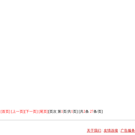
[首页] [上一页]
[下一页] [尾页]
[页次 第
1
页/共
1
页] [共
2
条
27
条/页]
关于我们
|
友情连接
|
广告服务