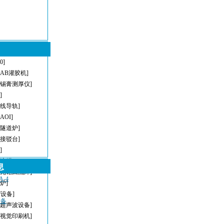
[0]
[AB灌胶机]
[锡膏测厚仪]
]
直线导轨]
[AOI]
[隧道炉]
[接驳台]
]
回流焊]
息
[无铅回流焊]
-4
炉]
T设备]
设备
[超声波设备]
[视觉印刷机]