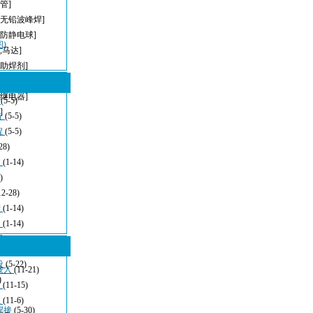
管]
[无铅波峰焊]
[防静电球]
)
,马达]
[助焊剂]
[模组滑台]
[继电器]
型
(5-5)
]
方
(5-5)
程
(5-5)
28)
波
(1-14)
)
12-28)
清
(1-14)
：
(1-14)
看
(11-21)
设
(5-22)
嵌入
(11-21)
)
发
(11-15)
应
(11-6)
焊接
(5-30)