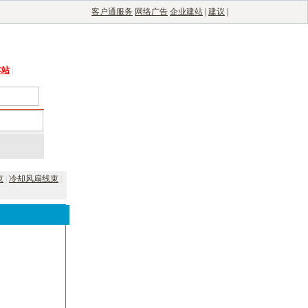
客户通服务
网络广告
企业建站
|
建议
|
能光伏网
|
电子制造自动化
|
电子整机网
本站
|
束
|
冷却风扇线束
|