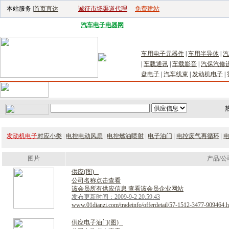
本站服务 |
首页直达
诚征市场渠道代理
免费建站
电子生产设备网
|
汽车电子电器网
|
电子工具网
|
电子仪器仪表网
|
工控自
车用电子元器件
|
车用半导体
|
汽
|
车载通讯
|
车载影音
|
汽保汽修
盘电子
|
汽车线束
|
发动机电子
|
首页
｜
供应
｜
求购
｜
公司库
｜
产品库
｜
新闻
｜
访谈
｜
技
发动机电子
对应小类
|
电控电动风扇
|
电控燃油喷射
|
电子油门
|
电控废气再循环
|
图片
产品/公
供
应
(
图
)
公司名称点击查看
该会员所有供应信息 查看该会员企业网站
发布更新时间：2009-9-2 20:59:43
www.01dianzi.com/tradeinfo/offerdetail/57-1512-3477-909464.h
供
应
电
子
油
门
(
图
)