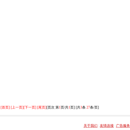
[首页] [上一页]
[下一页] [尾页]
[页次 第
1
页/共
1
页] [共
3
条
27
条/页]
关于我们
|
友情连接
|
广告服务