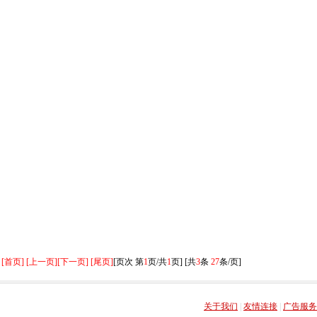
[首页] [上一页]
[下一页] [尾页]
[页次 第
1
页/共
1
页] [共
3
条
27
条/页]
关于我们
|
友情连接
|
广告服务