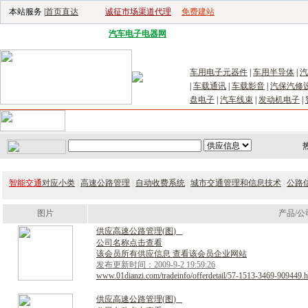
本站服务 |
首页直达
诚征市场渠道代理
免费建站
电子生产设备网
|
汽车电子电器网
|
电子工具网
|
电子仪器仪表网
|
工控自
车用电子元器件
|
车用半导体
|
汽
|
车载通讯
|
车载影音
|
汽保汽修
盘电子
|
汽车线束
|
发动机电子
|
首页
｜
供应
｜
求购
｜
公司库
｜
产品库
｜
新闻
｜
访谈
｜
技
智能交通
对应小类
|
高速公路管理
|
自动收费系统
|
城市交通管理和信息技术
|
公路
图片
产品/公
供
应
高
速
公
路
管
理
(
图
)
公司名称点击查看
该会员所有供应信息 查看该会员企业网站
发布更新时间：2009-9-2 19:59:26
www.01dianzi.com/tradeinfo/offerdetail/57-1513-3469-909449.h
供
应
高
速
公
路
管
理
(
图
)