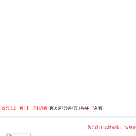
[首页] [上一页]
[下一页] [尾页]
[页次 第
1
页/共
1
页] [共
4
条
27
条/页]
关于我们
|
友情连接
|
广告服务