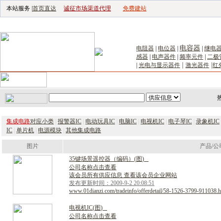
本站服务 |
首页直达
诚征市场渠道代理
免费建站
电子生产设备网
|
汽车电子电器网
|
电子工具网
|
电子仪器仪表网
|
工控自
电容器
电阻器
|
电位器
|
|
继电
感器
|
电声器件
|
频率元件
|
二极
|
|
|
光电与显示器件
激光器件
红
首页
｜
供应
｜
求购
｜
公司库
｜
产品库
｜
新闻
｜
访谈
｜
技
集成电路
对应小类
|
报警器IC
|
电动玩具IC
|
电脑IC
|
电视机IC
|
电子琴IC
|
录象机IC
IC
|
单片机
|
电源模块
|
其他集成电路
图片
产品/公
3
5
键
场
景
遥
控
器
（
编
码
）
(
图
)
公司名称点击查看
该会员所有供应信息 查看该会员企业网站
发布更新时间：2009-9-2 20:08:51
www.01dianzi.com/tradeinfo/offerdetail/58-1526-3799-911038.h
电
视
机
I
C
(
图
)
公司名称点击查看