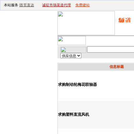
本站服务 |
首页直达
诚征市场渠道代理
免费建站
首页
｜
供应
｜
求购
｜
公
信息标题
求购制动轮梅花联轴器
求购塑料直流风机