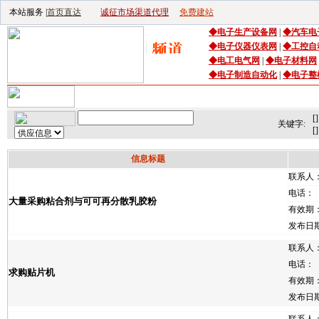
本站服务 |
首页直达
诚征市场渠道代理
免费建站
◆
电子生产设备
网
|
◆
汽车电
◆
电子仪器仪表网
|
◆
工控自
◆电工电气网
|
◆电子材料网
◆电子制造自动化
|
◆电子整
首页
｜
供应
｜
求购
｜
公司库
｜
产品库
｜
新闻
｜
访谈
｜
技
[]
关键字:
[]
信息标题
联系人
电话：
大量采购粘合剂与可可再分散乳胶粉
有效期
发布日
联系人
电话：
求购贴片机
有效期
发布日