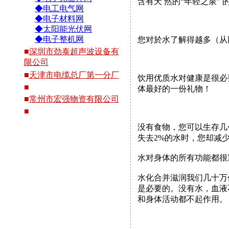
含有天 然的“年轻之泉”
◆电工电气网
◆电子材料网
◆太阳能光伏网
◆电子整机网
您对於水了解得越多（从网
■
深圳市劲泰超声波设备有
限公司
■
天津市电缆总厂第一分厂
饮用优质水对健康是很必要
■
体最好的一份礼物！
■
常州市宏强物资有限公司
■
没有食物，您可以生存几
失去2%的水时，您却减少
水对身体的所有功能都
水化合并滋润我们几十万
是必要的。没有水，血液
和身体活动都不起作用