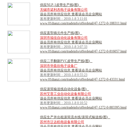
供
应
N
L
P
-
1
皮
带
生
产
线
(
图
)
无锡市诺利杰电子设备有限公司
该会员所有供应信息 查看该会员企业网站
发布更新时间：2010-1-8 3:11:01
www.01dianzi.com/tradeinfo/offerdetail/47-1272-0-188311.html
供
应
直
型
插
元
件
生
产
线
(
图
)
深圳市福佳自动化设备有限公司
该会员所有供应信息 查看该会员企业网站
发布更新时间：2010-1-8 3:07:33
www.01dianzi.com/tradeinfo/offerdetail/47-1272-0-816057.html
供
应
二
手
翻
新
P
V
C
皮
带
生
产
线
(
图
)
深圳市华盈欣电子设备厂
该会员所有供应信息 查看该会员企业网站
发布更新时间：2010-1-8 0:55:23
www.01dianzi.com/tradeinfo/offerdetail/47-1272-0-43331.html
供
应
滚
筒
输
送
线
自
动
化
设
备
(
图
)
苏州艾普工业自动化设备有限公司
该会员所有供应信息 查看该会员企业网站
发布更新时间：2010-1-8 0:10:52
www.01dianzi.com/tradeinfo/offerdetail/47-1272-0-883395.html
供
应
生
产
并
出
租
滚
筒
流
水
线
/
滚
筒
式
输
送
线
(
图
)
苏州市泛达机电设备有限公司
该会员所有供应信息 查看该会员企业网站