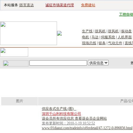
本站服务 |
首页直达
诚征市场渠道代理
免费建站
电子生产设备网
|
汽车电子电器网
|
电子工具网
|
电子仪器仪表网
|
工控自
生产线
|
鼓风机
|
鼓风机
|
振动盘
电机
|
马达
|
伺服系统
|
人机界面
现场总线
|
链条
|
气动元件
|
直线
首页
｜
供应
｜
求购
｜
公司库
｜
产品库
｜
新闻
｜
访谈
｜
技
图片
产品/公
供
应
各
式
生
产
线
(
图
)
深圳千山利科技有限公司
该会员所有供应信息 查看该会员企业网站
发布更新时间：2010-1-19 10:52:52
www.01dianzi.com/tradeinfo/offerdetail/47-1272-0-896856.html