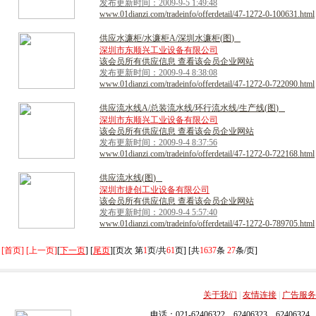
发布更新时间：2009-9-5 1:49:48
www.01dianzi.com/tradeinfo/offerdetail/47-1272-0-100631.html
供
应
水
濂
柜
/
水
濂
柜
A
/
深
圳
水
濂
柜
(
图
)
深圳市东顺兴工业设备有限公司
该会员所有供应信息 查看该会员企业网站
发布更新时间：2009-9-4 8:38:08
www.01dianzi.com/tradeinfo/offerdetail/47-1272-0-722090.html
供
应
流
水
线
A
/
总
装
流
水
线
/
环
行
流
水
线
/
生
产
线
(
图
)
深圳市东顺兴工业设备有限公司
该会员所有供应信息 查看该会员企业网站
发布更新时间：2009-9-4 8:37:56
www.01dianzi.com/tradeinfo/offerdetail/47-1272-0-722168.html
供
应
流
水
线
(
图
)
深圳市捷创工业设备有限公司
该会员所有供应信息 查看该会员企业网站
发布更新时间：2009-9-4 5:57:40
www.01dianzi.com/tradeinfo/offerdetail/47-1272-0-789705.html
[首页] [上一页]
[
下一页
] [
尾页
][页次 第
1
页/共
61
页] [共
1637
条
27
条/页]
关于我们
|
友情连接
|
广告服务
电话：021-62406322，62406323，62406324