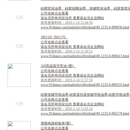
硅
胶
喷
涂
油
墨
、
硅
胶
镭
雕
油
墨
、
按
键
喷
涂
油
墨
、
硅
胶
套
喷
公司名称点击查看
无图
该会员所有供应信息 查看该会员企业网站
发布更新时间：2010-1-14 12:44:56
www.01dianzi.com/tradeinfo/offerdetail/49-1233-0-899036.html
3
M
1
1
8
1
3
M
1
1
7
0
公司名称点击查看
无图
该会员所有供应信息 查看该会员企业网站
发布更新时间：2010-1-14 11:59:51
www.01dianzi.com/tradeinfo/offerdetail/49-1233-0-898413.html
A
H
高
温
真
空
泵
油
(
图
)
公司名称点击查看
该会员所有供应信息 查看该会员企业网站
发布更新时间：2010-1-14 11:57:16
www.01dianzi.com/tradeinfo/offerdetail/49-1233-0-896535.html
硅
胶
按
键
导
电
油
墨
,
硅
胶
遥
控
器
按
键
导
电
油
墨
,
硅
胶
导
电
油
墨
公司名称点击查看
无图
该会员所有供应信息 查看该会员企业网站
发布更新时间：2010-1-14 11:05:16
www.01dianzi.com/tradeinfo/offerdetail/49-1233-0-902178.html
厚
膜
电
路
钯
银
浆
(
图
)
公司名称点击查看