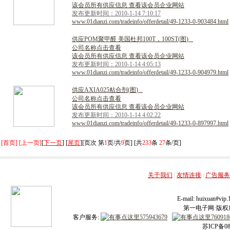
该会员所有供应信息 查看该会员企业网站
发布更新时间：2010-1-14 7:10:17
www.01dianzi.com/tradeinfo/offerdetail/49-1233-0-903484.html
供
应
P
O
M
聚
甲
醛
美
国
杜
邦
1
0
0
T
，
1
0
0
S
T
(
图
)
公司名称点击查看
该会员所有供应信息 查看该会员企业网站
发布更新时间：2010-1-14 4:05:13
www.01dianzi.com/tradeinfo/offerdetail/49-1233-0-904979.html
供
应
A
X
I
A
0
2
5
粘
合
剂
(
图
)
公司名称点击查看
该会员所有供应信息 查看该会员企业网站
发布更新时间：2010-1-14 4:02:22
www.01dianzi.com/tradeinfo/offerdetail/49-1233-0-897997.html
[首页] [上一页]
[
下一页
] [
尾页
][页次 第
1
页/共
9
页] [共
233
条
27
条/页]
关于我们
|
友情连接
|
广告服务
E-mail: huixuan#v
第一电子网·版权所有
客户服务:
苏ICP备08