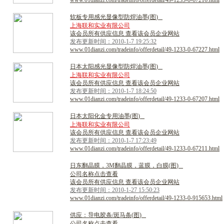
www.01dianzi.com/tradeinfo/offerdetail/49-1233-0-67216.html
软
板
专
用
感
光
显
像
型
防
焊
油
墨
(
图
)
上海联和实业有限公司
该会员所有供应信息 查看该会员企业网站
发布更新时间：2010-1-7 19:25:32
www.01dianzi.com/tradeinfo/offerdetail/49-1233-0-67227.html
日
本
太
阳
感
光
显
像
型
防
焊
油
墨
(
图
)
上海联和实业有限公司
该会员所有供应信息 查看该会员企业网站
发布更新时间：2010-1-7 18:24:50
www.01dianzi.com/tradeinfo/offerdetail/49-1233-0-67207.html
日
本
太
阳
化
金
专
用
油
墨
(
图
)
上海联和实业有限公司
该会员所有供应信息 查看该会员企业网站
发布更新时间：2010-1-7 17:23:49
www.01dianzi.com/tradeinfo/offerdetail/49-1233-0-67211.html
日
东
翻
晶
膜
，
3
M
翻
晶
膜
，
蓝
膜
，
白
膜
(
图
)
公司名称点击查看
该会员所有供应信息 查看该会员企业网站
发布更新时间：2010-1-27 15:50:23
www.01dianzi.com/tradeinfo/offerdetail/49-1233-0-915653.html
供
应
：
导
电
胶
条
/
斑
马
条
(
图
)
公司名称点击查看