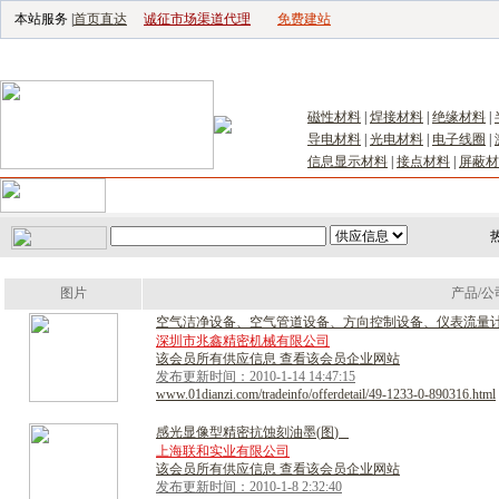
本站服务 |
首页直达
诚征市场渠道代理
免费建站
电子生产设备网
|
汽车电子电器网
|
电子工具网
|
电子仪器仪表网
|
工控自
磁性材料
|
焊接材料
|
绝缘材料
|
导电材料
|
光电材料
|
电子线圈
|
信息显示材料
|
接点材料
|
屏蔽材
首页
｜
供应
｜
求购
｜
公司库
｜
产品库
｜
新闻
｜
访谈
｜
技
图片
产品/公
空
气
洁
净
设
备
、
空
气
管
道
设
备
、
方
向
控
制
设
备
、
仪
表
流
量
深圳市兆鑫精密机械有限公司
该会员所有供应信息 查看该会员企业网站
发布更新时间：2010-1-14 14:47:15
www.01dianzi.com/tradeinfo/offerdetail/49-1233-0-890316.html
感
光
显
像
型
精
密
抗
蚀
刻
油
墨
(
图
)
上海联和实业有限公司
该会员所有供应信息 查看该会员企业网站
发布更新时间：2010-1-8 2:32:40