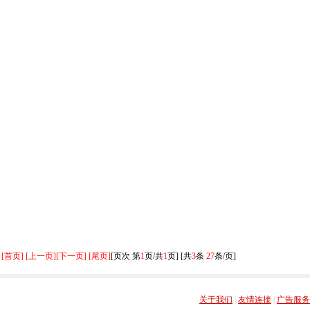
[首页] [上一页]
[下一页] [尾页]
[页次 第
1
页/共
1
页] [共
3
条
27
条/页]
关于我们
|
友情连接
|
广告服务