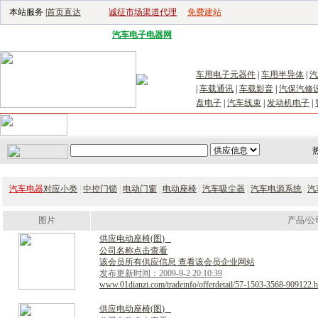
本站服务 |
首页直达
诚征市场渠道代理
免费建站
电子生产设备网
|
汽车电子电器网
|
电子工具网
|
电子仪器仪表网
|
工控自
车用电子元器件
|
车用半导体
|
汽
|
车载通讯
|
车载影音
|
汽保汽修
盘电子
|
汽车线束
|
发动机电子
|
首页
｜
供应
｜
求购
｜
公司库
｜
产品库
｜
新闻
｜
访谈
｜
技
汽车电器
对应小类
|
中控门锁
|
电动门窗
|
电动座椅
|
汽车吸尘器
|
汽车电源系统
|
汽
图片
产品/公
供
应
电
动
座
椅
(
图
)
公司名称点击查看
该会员所有供应信息 查看该会员企业网站
发布更新时间：2009-9-2 20:10:39
www.01dianzi.com/tradeinfo/offerdetail/57-1503-3568-909122.h
供
应
电
动
座
椅
(
图
)